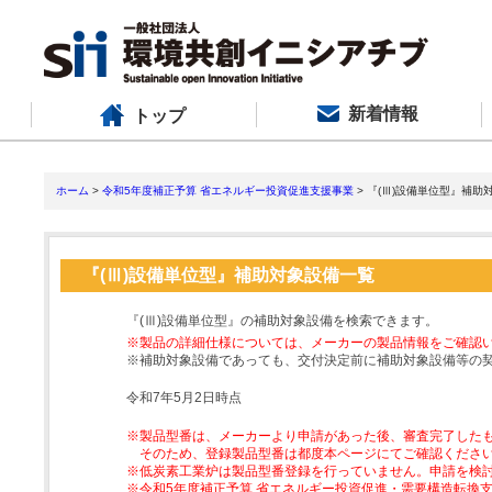
新着情報
トップ
ホーム
>
令和5年度補正予算 省エネルギー投資促進支援事業
> 『(Ⅲ)設備単位型』補助
『(Ⅲ)設備単位型』補助対象設備一覧
『(Ⅲ)設備単位型』の補助対象設備を検索できます。
※製品の詳細仕様については、メーカーの製品情報をご確認
※補助対象設備であっても、交付決定前に補助対象設備等の
令和7年5月2日時点
※製品型番は、メーカーより申請があった後、審査完了した
そのため、登録製品型番は都度本ページにてご確認くださ
※低炭素工業炉は製品型番登録を行っていません。申請を検
※令和5年度補正予算 省エネルギー投資促進・需要構造転換