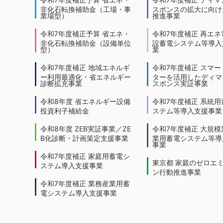
非化石転換補助金（工場・事
スポンスの拡大に向けた
業場型）
推進事業
令和7年度補正予算 省エネ・
令和7年度補正 再エネ
非化石転換補助金（設備単位
設蓄電システム等導入
型）
業
令和7年度補正 地域エネルギ
令和7年度補正 スマー
ー利用最適化・省エネルギー
ターを活用したディマ
診断拡充事業
スポンス実証事業
令和8年度 省エネルギー設備
令和7年度補正 系統用
投資利子補給金
ステム等導入支援事業
令和8年度 ZEB実証事業／ZE
令和7年度補正 大規模
B化診断・計画策定支援事業
業用蓄電システム等導
事業
令和7年度補正 家庭用蓄電シ
東京都 家庭のゼロエ
ステム導入支援事業
ン行動推進事業
令和7年度補正 業務産業用蓄
電システム導入支援事業