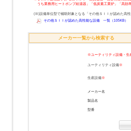
うち業務用ヒートポンプ給湯器」「低炭素工業炉」「高効
(Ⅲ)設備単位型で補助対象となる「その他ＳＩＩが認めた高
その他ＳＩＩが認めた高性能な設備 一覧（105KB）
メーカー一覧から検索する
※ユーティリティ設備・生
ユーティリティ設備
※
生産設備
※
メーカー名
製品名
型番