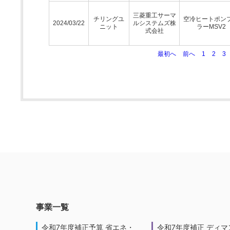
三菱重工サーマ
チリングユ
空冷ヒートポン
2024/03/22
ルシステムズ株
ニット
ラーMSV2
式会社
最初へ
前へ
1
2
3
事業一覧
令和7年度補正予算 省エネ・
令和7年度補正 ディマ