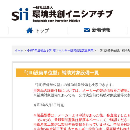
新着情報
トップ
ホーム
>
令和5年度補正予算 省エネルギー投資促進支援事業
> 『(Ⅲ)設備単位型』補助
『(Ⅲ)設備単位型』補助対象設備一覧
『(Ⅲ)設備単位型』の補助対象設備を検索できます。
※製品の詳細仕様については、メーカーの製品情報をご確認
※補助対象設備であっても、交付決定前に補助対象設備等の
令和7年5月2日時点
※製品型番は、メーカーより申請があった後、審査完了した
そのため、登録製品型番は都度本ページにてご確認くださ
※低炭素工業炉は製品型番登録を行っていません。申請を検
※令和5年度補正予算 省エネルギー投資促進・需要構造転換