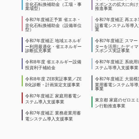
非化石転換補助金（工場・事
スポンスの拡大に向けた
業場型）
推進事業
令和7年度補正予算 省エネ・
令和7年度補正 再エネ
非化石転換補助金（設備単位
設蓄電システム等導入
型）
業
令和7年度補正 地域エネルギ
令和7年度補正 スマー
ー利用最適化・省エネルギー
ターを活用したディマ
診断拡充事業
スポンス実証事業
令和8年度 省エネルギー設備
令和7年度補正 系統用
投資利子補給金
ステム等導入支援事業
令和8年度 ZEB実証事業／ZE
令和7年度補正 大規模
B化診断・計画策定支援事業
業用蓄電システム等導
事業
令和7年度補正 家庭用蓄電シ
東京都 家庭のゼロエ
ステム導入支援事業
ン行動推進事業
令和7年度補正 業務産業用蓄
電システム導入支援事業