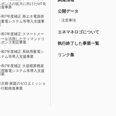
スポンスの拡大に向けたIoT化
推進事業
公開データ
令和7年度補正 再エネ電源併
・注意事項
設蓄電システム等導入支援事
業
エネマネロゴについて
令和7年度補正 スマートメー
ターを活用したディマンドリ
スポンス実証事業
執行終了した事業一覧
令和7年度補正 系統用蓄電シ
リンク集
ステム等導入支援事業
令和7年度補正 大規模業務産
業用蓄電システム等導入支援
事業
東京都 家庭のゼロエミッショ
ン行動推進事業