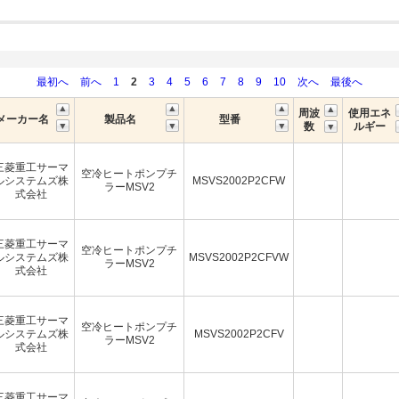
最初へ
前へ
1
2
3
4
5
6
7
8
9
10
次へ
最後へ
周波
使用エネ
メーカー名
製品名
型番
数
ルギー
三菱重工サーマ
空冷ヒートポンプチ
ルシステムズ株
MSVS2002P2CFW
ラーMSV2
式会社
三菱重工サーマ
空冷ヒートポンプチ
ルシステムズ株
MSVS2002P2CFVW
ラーMSV2
式会社
三菱重工サーマ
空冷ヒートポンプチ
ルシステムズ株
MSVS2002P2CFV
ラーMSV2
式会社
三菱重工サーマ