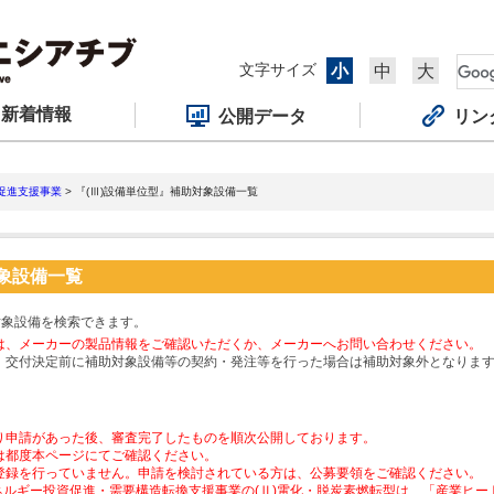
文字サイズ
小
中
大
新着情報
公開データ
リン
促進支援事業
> 『(Ⅲ)設備単位型』補助対象設備一覧
対象設備一覧
対象設備を検索できます。
は、メーカーの製品情報をご確認いただくか、メーカーへお問い合わせください。
、交付決定前に補助対象設備等の契約・発注等を行った場合は補助対象外となりま
り申請があった後、審査完了したものを順次公開しております。
は都度本ページにてご確認ください。
登録を行っていません。申請を検討されている方は、公募要領をご確認ください。
ネルギー投資促進・需要構造転換支援事業の(Ⅱ)電化・脱炭素燃転型は、「産業ヒ