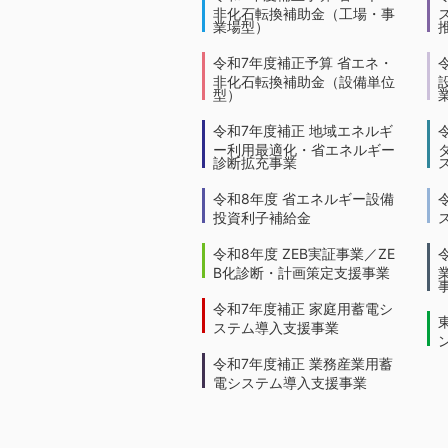
非化石転換補助金（工場・事
業場型）
令和7年度補正予算 省エネ・
非化石転換補助金（設備単位
型）
令和7年度補正 地域エネルギ
ー利用最適化・省エネルギー
診断拡充事業
令和8年度 省エネルギー設備
投資利子補給金
令和8年度 ZEB実証事業／ZE
B化診断・計画策定支援事業
令和7年度補正 家庭用蓄電シ
ステム導入支援事業
令和7年度補正 業務産業用蓄
電システム導入支援事業