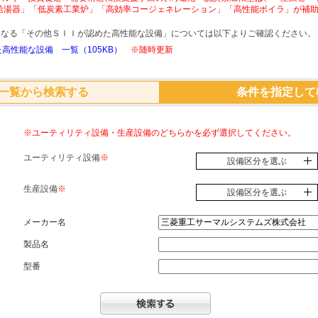
給湯器」「低炭素工業炉」「高効率コージェネレーション」「高性能ボイラ」が補
象となる「その他ＳＩＩが認めた高性能な設備」については以下よりご確認ください。
高性能な設備 一覧（105KB）
※随時更新
一覧から検索する
条件を指定して
※ユーティリティ設備・生産設備のどちらかを必ず選択してください。
ユーティリティ設備
※
設備区分を選ぶ
生産設備
※
設備区分を選ぶ
メーカー名
製品名
型番