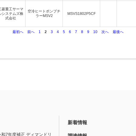
三菱重工サーマ
空冷ヒートポンプチ
ルシステムズ株
MSVS1802P5CF
ラーMSV2
式会社
最初へ
前へ
1
2
3
4
5
6
7
8
9
10
次へ
最後へ
新着情報
令和7年度補正 ディマンドリ
調達情報