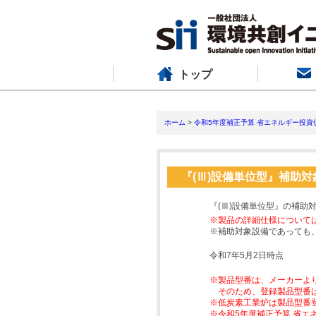
トップ
ホーム
>
令和5年度補正予算 省エネルギー投資
『(Ⅲ)設備単位型』補助
『(Ⅲ)設備単位型』の補助
※製品の詳細仕様について
※補助対象設備であっても
令和7年5月2日時点
※製品型番は、メーカーよ
そのため、登録製品型番
※低炭素工業炉は製品型番
※令和5年度補正予算 省エ