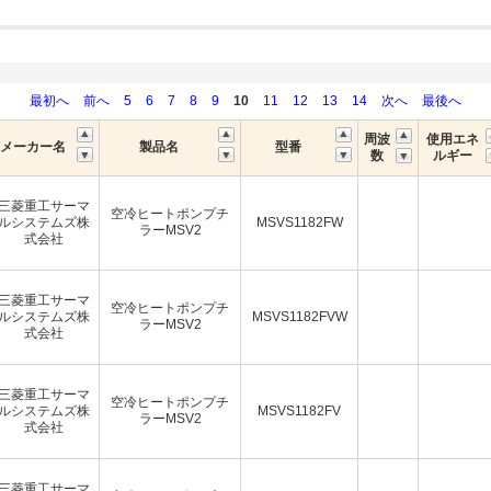
最初へ
前へ
5
6
7
8
9
10
11
12
13
14
次へ
最後へ
周波
使用エネ
メーカー名
製品名
型番
数
ルギー
三菱重工サーマ
空冷ヒートポンプチ
ルシステムズ株
MSVS1182FW
ラーMSV2
式会社
三菱重工サーマ
空冷ヒートポンプチ
ルシステムズ株
MSVS1182FVW
ラーMSV2
式会社
三菱重工サーマ
空冷ヒートポンプチ
ルシステムズ株
MSVS1182FV
ラーMSV2
式会社
三菱重工サーマ