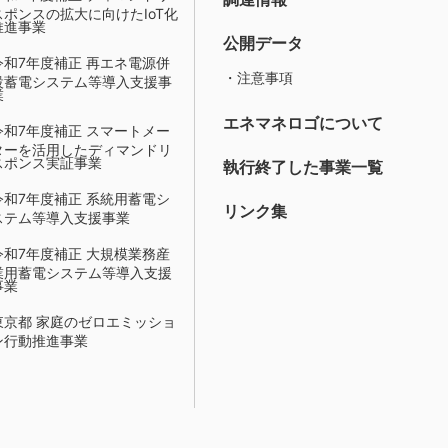
スポンスの拡大に向けたIoT化
推進事業
公開データ
令和7年度補正 再エネ電源併
・注意事項
設蓄電システム等導入支援事
業
エネマネロゴについて
令和7年度補正 スマートメー
ターを活用したディマンドリ
スポンス実証事業
執行終了した事業一覧
令和7年度補正 系統用蓄電シ
リンク集
ステム等導入支援事業
令和7年度補正 大規模業務産
業用蓄電システム等導入支援
事業
東京都 家庭のゼロエミッショ
ン行動推進事業