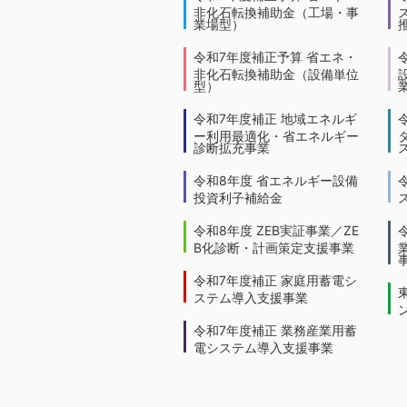
非化石転換補助金（工場・事
業場型）
令和7年度補正予算 省エネ・
非化石転換補助金（設備単位
型）
令和7年度補正 地域エネルギ
ー利用最適化・省エネルギー
診断拡充事業
令和8年度 省エネルギー設備
投資利子補給金
令和8年度 ZEB実証事業／ZE
B化診断・計画策定支援事業
令和7年度補正 家庭用蓄電シ
ステム導入支援事業
令和7年度補正 業務産業用蓄
電システム導入支援事業