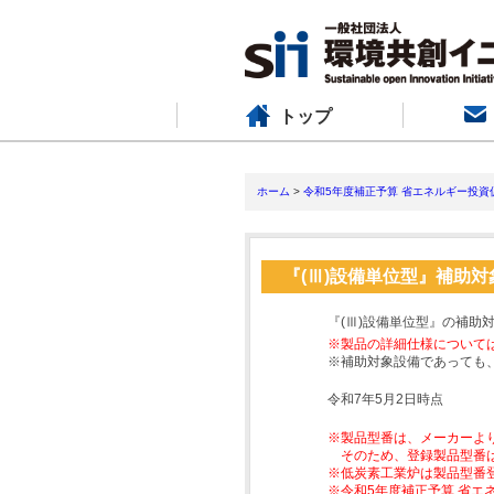
トップ
ホーム
>
令和5年度補正予算 省エネルギー投資
『(Ⅲ)設備単位型』補助
『(Ⅲ)設備単位型』の補助
※製品の詳細仕様について
※補助対象設備であっても
令和7年5月2日時点
※製品型番は、メーカーよ
そのため、登録製品型番
※低炭素工業炉は製品型番
※令和5年度補正予算 省エ