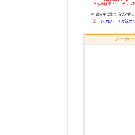
うち業務用ヒートポンプ
(Ⅲ)設備単位型で補助対
その他ＳＩＩが認めた
メーカー