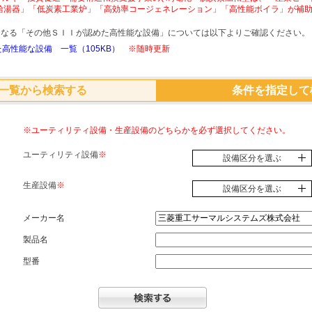
給湯器」「低炭素工業炉」「高効率コージェネレーション」「高性能ボイラ」が補
象となる「その他ＳＩＩが認めた高性能な設備」については以下よりご確認ください。
高性能な設備 一覧（105KB）
※随時更新
一覧から検索する
条件を指定して
※ユーティリティ設備・生産設備のどちらかを必ず選択してください。
ユーティリティ設備
※
設備区分を選ぶ
生産設備
※
設備区分を選ぶ
メーカー名
製品名
型番