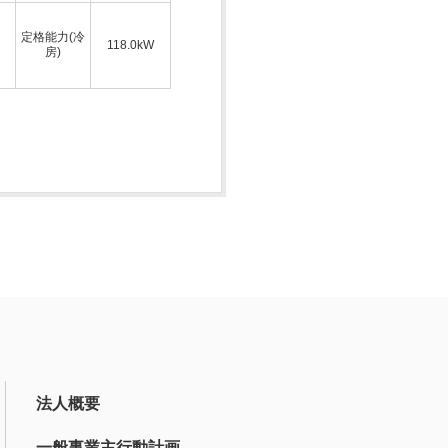
定格能力(冷
118.0kW
房)
法人概要
一般事業主行動計画