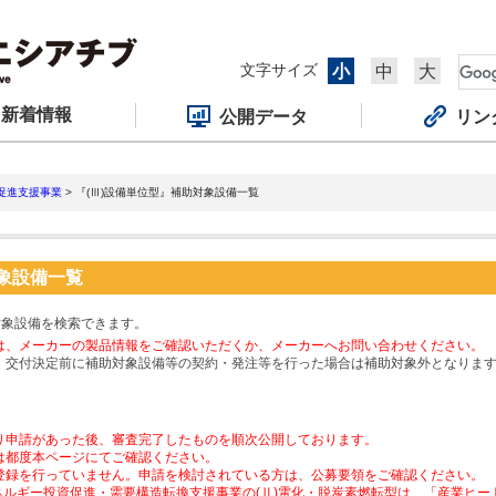
文字サイズ
小
中
大
新着情報
公開データ
リン
促進支援事業
> 『(Ⅲ)設備単位型』補助対象設備一覧
対象設備一覧
対象設備を検索できます。
は、メーカーの製品情報をご確認いただくか、メーカーへお問い合わせください。
、交付決定前に補助対象設備等の契約・発注等を行った場合は補助対象外となりま
り申請があった後、審査完了したものを順次公開しております。
は都度本ページにてご確認ください。
登録を行っていません。申請を検討されている方は、公募要領をご確認ください。
ネルギー投資促進・需要構造転換支援事業の(Ⅱ)電化・脱炭素燃転型は、「産業ヒ