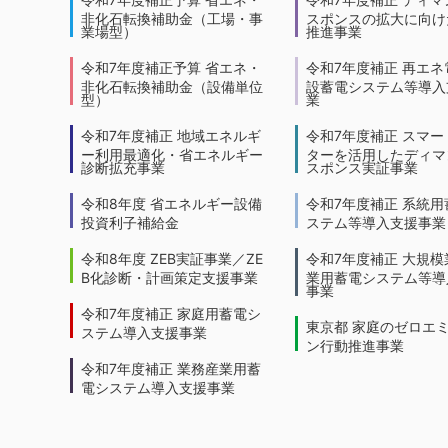
非化石転換補助金（工場・事
スポンスの拡大に向けた
業場型）
推進事業
令和7年度補正予算 省エネ・
令和7年度補正 再エネ
非化石転換補助金（設備単位
設蓄電システム等導入
型）
業
令和7年度補正 地域エネルギ
令和7年度補正 スマー
ー利用最適化・省エネルギー
ターを活用したディマ
診断拡充事業
スポンス実証事業
令和8年度 省エネルギー設備
令和7年度補正 系統用
投資利子補給金
ステム等導入支援事業
令和8年度 ZEB実証事業／ZE
令和7年度補正 大規模
B化診断・計画策定支援事業
業用蓄電システム等導
事業
令和7年度補正 家庭用蓄電シ
東京都 家庭のゼロエ
ステム導入支援事業
ン行動推進事業
令和7年度補正 業務産業用蓄
電システム導入支援事業