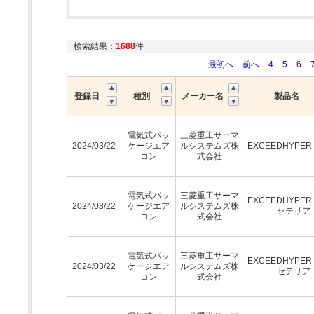
検索結果：
1688
件
最初へ
前へ
4
5
6
登録日
種別
メーカー名
製品名
電気式パッ
三菱重工サーマ
2024/03/22
ケージエア
ルシステムズ株
EXCEEDHYPE
コン
式会社
電気式パッ
三菱重工サーマ
EXCEEDHYPE
2024/03/22
ケージエア
ルシステムズ株
セテリア
コン
式会社
電気式パッ
三菱重工サーマ
EXCEEDHYPE
2024/03/22
ケージエア
ルシステムズ株
セテリア
コン
式会社