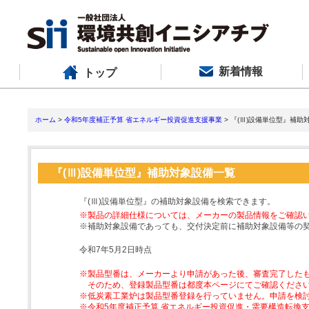
新着情報
トップ
ホーム
>
令和5年度補正予算 省エネルギー投資促進支援事業
> 『(Ⅲ)設備単位型』補助
『(Ⅲ)設備単位型』補助対象設備一覧
『(Ⅲ)設備単位型』の補助対象設備を検索できます。
※製品の詳細仕様については、メーカーの製品情報をご確認
※補助対象設備であっても、交付決定前に補助対象設備等の
令和7年5月2日時点
※製品型番は、メーカーより申請があった後、審査完了した
そのため、登録製品型番は都度本ページにてご確認くださ
※低炭素工業炉は製品型番登録を行っていません。申請を検
※令和5年度補正予算 省エネルギー投資促進・需要構造転換