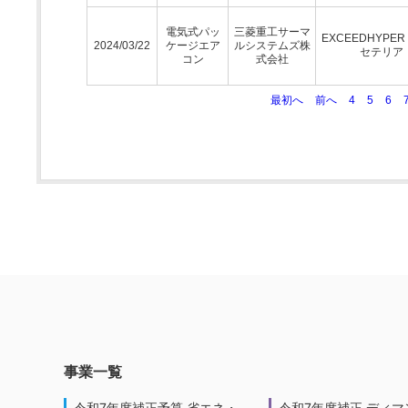
電気式パッ
三菱重工サーマ
EXCEEDHYPE
2024/03/22
ケージエア
ルシステムズ株
セテリア
コン
式会社
最初へ
前へ
4
5
6
事業一覧
令和7年度補正予算 省エネ・
令和7年度補正 ディマ