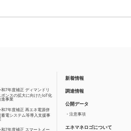
新着情報
令和7年度補正 ディマンドリ
調達情報
スポンスの拡大に向けたIoT化
推進事業
公開データ
令和7年度補正 再エネ電源併
・注意事項
設蓄電システム等導入支援事
業
エネマネロゴについて
令和7年度補正 スマートメー