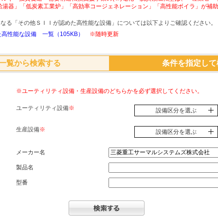
給湯器」「低炭素工業炉」「高効率コージェネレーション」「高性能ボイラ」が補
象となる「その他ＳＩＩが認めた高性能な設備」については以下よりご確認ください。
高性能な設備 一覧（105KB）
※随時更新
一覧から検索する
条件を指定して
※ユーティリティ設備・生産設備のどちらかを必ず選択してください。
ユーティリティ設備
※
設備区分を選ぶ
生産設備
※
設備区分を選ぶ
メーカー名
製品名
型番