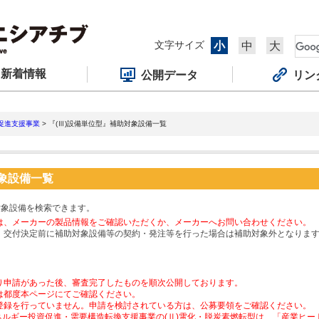
文字サイズ
小
中
大
新着情報
公開データ
リン
促進支援事業
> 『(Ⅲ)設備単位型』補助対象設備一覧
対象設備一覧
対象設備を検索できます。
は、メーカーの製品情報をご確認いただくか、メーカーへお問い合わせください。
、交付決定前に補助対象設備等の契約・発注等を行った場合は補助対象外となりま
り申請があった後、審査完了したものを順次公開しております。
は都度本ページにてご確認ください。
登録を行っていません。申請を検討されている方は、公募要領をご確認ください。
ネルギー投資促進・需要構造転換支援事業の(Ⅱ)電化・脱炭素燃転型は、「産業ヒ