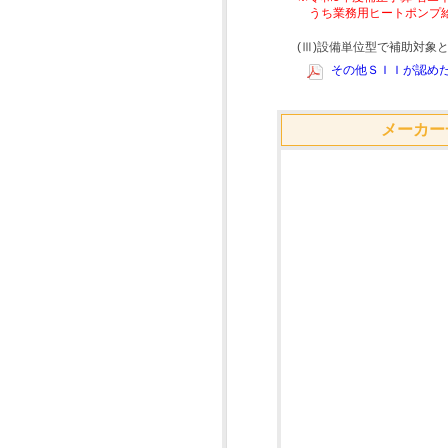
うち業務用ヒートポンプ
(Ⅲ)設備単位型で補助対
その他ＳＩＩが認めた
メーカー