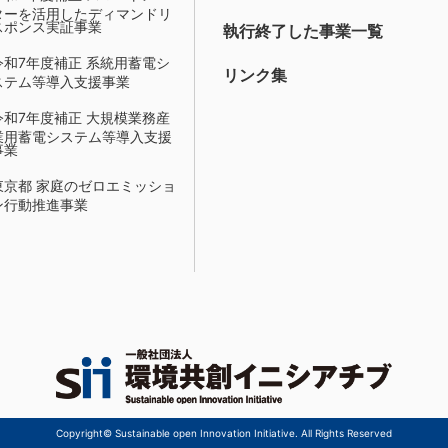
ターを活用したディマンドリ
スポンス実証事業
執行終了した事業一覧
令和7年度補正 系統用蓄電シ
リンク集
ステム等導入支援事業
令和7年度補正 大規模業務産
業用蓄電システム等導入支援
事業
東京都 家庭のゼロエミッショ
ン行動推進事業
Copyright© Sustainable open Innovation Initiative. All Rights Reserved