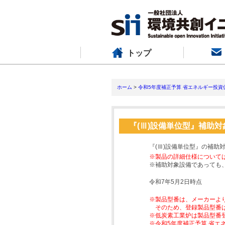
トップ
ホーム
>
令和5年度補正予算 省エネルギー投資
『(Ⅲ)設備単位型』補助
『(Ⅲ)設備単位型』の補助
※製品の詳細仕様について
※補助対象設備であっても
令和7年5月2日時点
※製品型番は、メーカーよ
そのため、登録製品型番
※低炭素工業炉は製品型番
※令和5年度補正予算 省エ