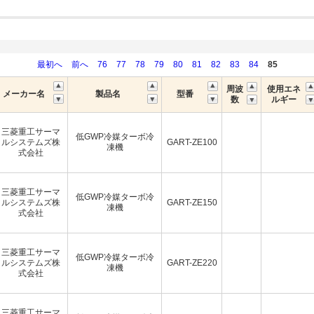
最初へ
前へ
76
77
78
79
80
81
82
83
84
85
周波
使用エネ
メーカー名
製品名
型番
数
ルギー
三菱重工サーマ
低GWP冷媒ターボ冷
ルシステムズ株
GART-ZE100
凍機
式会社
三菱重工サーマ
低GWP冷媒ターボ冷
ルシステムズ株
GART-ZE150
凍機
式会社
三菱重工サーマ
低GWP冷媒ターボ冷
ルシステムズ株
GART-ZE220
凍機
式会社
三菱重工サーマ