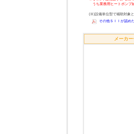
うち業務用ヒートポンプ
(Ⅲ)設備単位型で補助対
その他ＳＩＩが認めた
メーカー