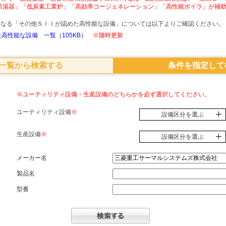
給湯器」「低炭素工業炉」「高効率コージェネレーション」「高性能ボイラ」が補
象となる「その他ＳＩＩが認めた高性能な設備」については以下よりご確認ください。
高性能な設備 一覧（105KB）
※随時更新
一覧から検索する
条件を指定して
※ユーティリティ設備・生産設備のどちらかを必ず選択してください。
ユーティリティ設備
※
設備区分を選ぶ
生産設備
※
設備区分を選ぶ
メーカー名
製品名
型番