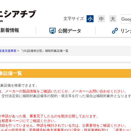
文字サイズ
小
中
大
新着情報
公開データ
リン
促進支援事業
> 『(Ⅲ)設備単位型』補助対象設備一覧
対象設備一覧
対象設備を検索できます。
は、メーカーの製品情報をご確認いただくか、メーカーへお問い合わせください。
、交付決定前に補助対象設備等の契約・発注等を行った場合は補助対象外となりま
り申請があった後、審査完了したものを順次公開しております。
は都度本ページにてご確認ください。
登録を行っていません。申請を検討されている方は、公募要領をご確認ください。
ネルギー投資促進・需要構造転換支援事業の(Ⅱ)電化・脱炭素燃転型は、「産業ヒ