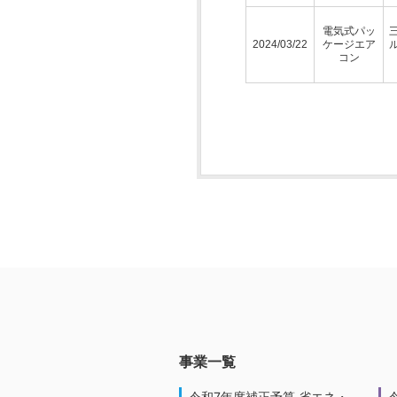
電気式パッ
2024/03/22
ケージエア
コン
事業一覧
令和7年度補正予算 省エネ・