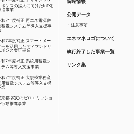
調達情報
スポンスの拡大に向けたIoT化
推進事業
公開データ
令和7年度補正 再エネ電源併
・注意事項
設蓄電システム等導入支援事
業
エネマネロゴについて
令和7年度補正 スマートメー
ターを活用したディマンドリ
スポンス実証事業
執行終了した事業一覧
令和7年度補正 系統用蓄電シ
リンク集
ステム等導入支援事業
令和7年度補正 大規模業務産
業用蓄電システム等導入支援
事業
東京都 家庭のゼロエミッショ
ン行動推進事業