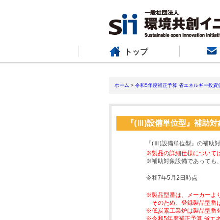
トップ
ホーム
>
令和5年度補正予算 省エネルギー投資
『(Ⅲ)設備単位型』補助
『(Ⅲ)設備単位型』の補助
※製品の詳細仕様について
※補助対象設備であっても
令和7年5月2日時点
※製品型番は、メーカーよ
そのため、登録製品型番
※低炭素工業炉は製品型番
※令和5年度補正予算 省エ