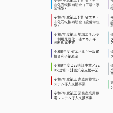
非化石転換補助金（工場・事
業場型）
令和7年度補正予算 省エネ・
非化石転換補助金（設備単位
型）
令和7年度補正 地域エネルギ
ー利用最適化・省エネルギー
診断拡充事業
令和8年度 省エネルギー設備
投資利子補給金
令和8年度 ZEB実証事業／ZE
B化診断・計画策定支援事業
令和7年度補正 家庭用蓄電シ
ステム導入支援事業
令和7年度補正 業務産業用蓄
電システム導入支援事業