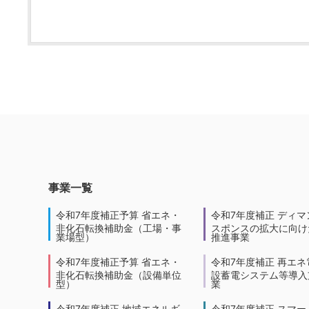
事業一覧
令和7年度補正予算 省エネ・
令和7年度補正 ディマ
非化石転換補助金（工場・事
スポンスの拡大に向けた
業場型）
推進事業
令和7年度補正予算 省エネ・
令和7年度補正 再エネ
非化石転換補助金（設備単位
設蓄電システム等導入
型）
業
令和7年度補正 地域エネルギ
令和7年度補正 スマー