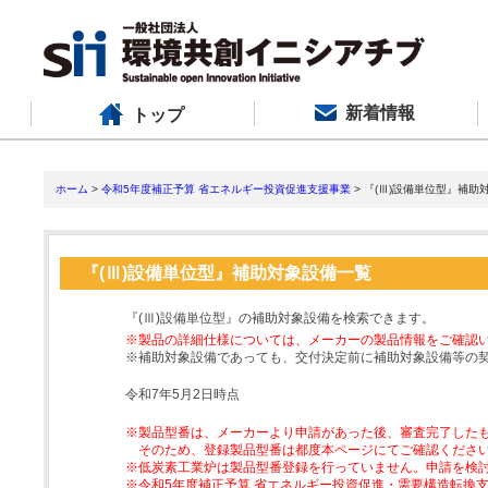
新着情報
トップ
ホーム
>
令和5年度補正予算 省エネルギー投資促進支援事業
> 『(Ⅲ)設備単位型』補助
『(Ⅲ)設備単位型』補助対象設備一覧
『(Ⅲ)設備単位型』の補助対象設備を検索できます。
※製品の詳細仕様については、メーカーの製品情報をご確認
※補助対象設備であっても、交付決定前に補助対象設備等の
令和7年5月2日時点
※製品型番は、メーカーより申請があった後、審査完了した
そのため、登録製品型番は都度本ページにてご確認くださ
※低炭素工業炉は製品型番登録を行っていません。申請を検
※令和5年度補正予算 省エネルギー投資促進・需要構造転換