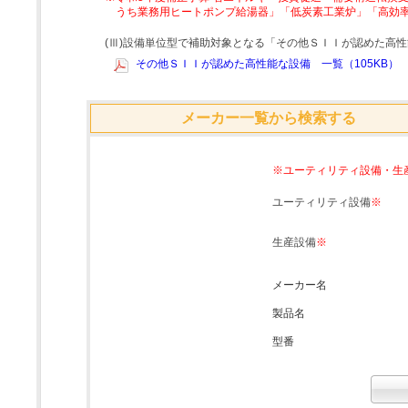
うち業務用ヒートポンプ給湯器」「低炭素工業炉」「高効
(Ⅲ)設備単位型で補助対象となる「その他ＳＩＩが認めた高
その他ＳＩＩが認めた高性能な設備 一覧（105KB）
メーカー一覧から検索する
※ユーティリティ設備・生
ユーティリティ設備
※
生産設備
※
メーカー名
製品名
型番