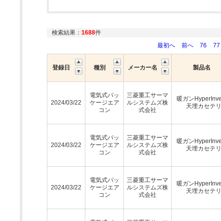
検索結果：
1688
件
最初へ
前へ
76
77
登録日
種別
メーカー名
製品名
電気式パッ
三菱重工サーマ
暖ガンHyperInv
2024/03/22
ケージエア
ルシステムズ株
天埋カセテ
コン
式会社
電気式パッ
三菱重工サーマ
暖ガンHyperInv
2024/03/22
ケージエア
ルシステムズ株
天埋カセテ
コン
式会社
電気式パッ
三菱重工サーマ
暖ガンHyperInv
2024/03/22
ケージエア
ルシステムズ株
天埋カセテ
コン
式会社