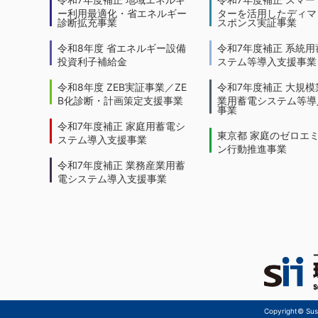
ー利用最適化・省エネルギー
ターを活用したディマ
診断拡充事業
スポンス実証事業
令和8年度 省エネルギー設備
令和7年度補正 系統用
投資利子補給金
ステム等導入支援事業
令和8年度 ZEB実証事業／ZE
令和7年度補正 大規模
B化診断・計画策定支援事業
業用蓄電システム等導
事業
令和7年度補正 家庭用蓄電シ
東京都 家庭のゼロエ
ステム導入支援事業
ン行動推進事業
令和7年度補正 業務産業用蓄
電システム導入支援事業
Copyright© Sust