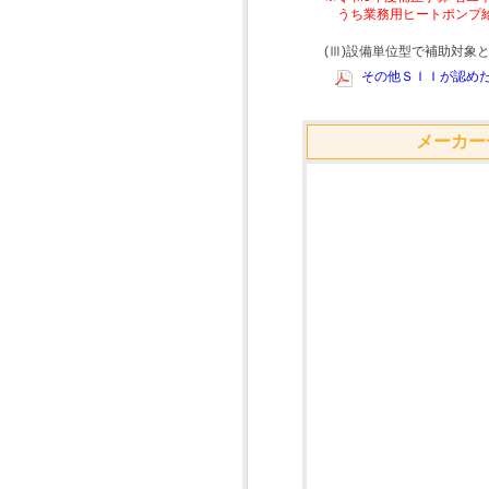
うち業務用ヒートポンプ
(Ⅲ)設備単位型で補助対
その他ＳＩＩが認めた
メーカー