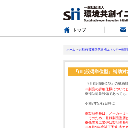
トップ
ホーム
>
令和5年度補正予算 省エネルギー投資
『(Ⅲ)設備単位型』補助
『(Ⅲ)設備単位型』の補助
※製品の詳細仕様について
※補助対象設備であっても
令和7年5月2日時点
※製品型番は、メーカーよ
そのため、登録製品型番
※低炭素工業炉は製品型番
※令和5年度補正予算 省エ