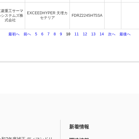
三菱重工サーマ
EXCEEDHYPER 天埋カ
ルシステムズ株
FDRZ2245HT5SA
セテリア
式会社
最初へ
前へ
5
6
7
8
9
10
11
12
13
14
次へ
最後へ
新着情報
令和7年度補正 ディマンドリ