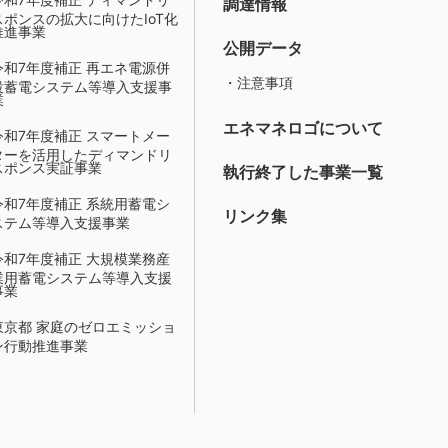
調達情報
スポンスの拡大に向けたIoT化
推進事業
公開データ
令和7年度補正 再エネ電源併
・注意事項
設蓄電システム等導入支援事
業
エネマネロゴについて
令和7年度補正 スマートメー
ターを活用したディマンドリ
スポンス実証事業
執行終了した事業一覧
令和7年度補正 系統用蓄電シ
リンク集
ステム等導入支援事業
令和7年度補正 大規模業務産
業用蓄電システム等導入支援
事業
東京都 家庭のゼロエミッショ
ン行動推進事業