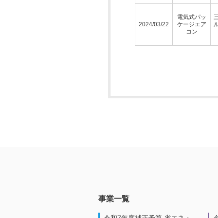
電気式パッ
2024/03/22
ケージエア
コン
事業一覧
令和7年度補正予算 省エネ・