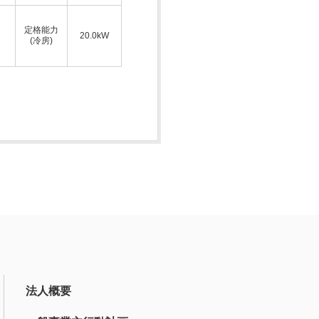
定格能力
20.0kW
(冷房)
法人概要