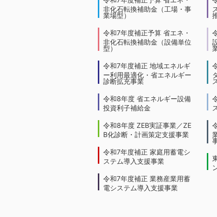
非化石転換補助金（工場・事
業場型）
令和7年度補正予算 省エネ・
非化石転換補助金（設備単位
型）
令和7年度補正 地域エネルギ
ー利用最適化・省エネルギー
診断拡充事業
令和8年度 省エネルギー設備
投資利子補給金
令和8年度 ZEB実証事業／ZE
B化診断・計画策定支援事業
令和7年度補正 家庭用蓄電シ
ステム導入支援事業
令和7年度補正 業務産業用蓄
電システム導入支援事業