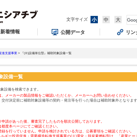
文字サイズ
小
中
大
新着情報
公開データ
リン
促進支援事業
> 『(Ⅲ)設備単位型』補助対象設備一覧
対象設備一覧
対象設備を検索できます。
は、メーカーの製品情報をご確認いただくか、メーカーへお問い合わせください。
、交付決定前に補助対象設備等の契約・発注等を行った場合は補助対象外となりま
り申請があった後、審査完了したものを順次公開しております。
は都度本ページにてご確認ください。
登録を行っていません。申請を検討されている方は、公募要領をご確認ください。
ネルギー投資促進・需要構造転換支援事業の(Ⅱ)電化・脱炭素燃転型は、「産業ヒ