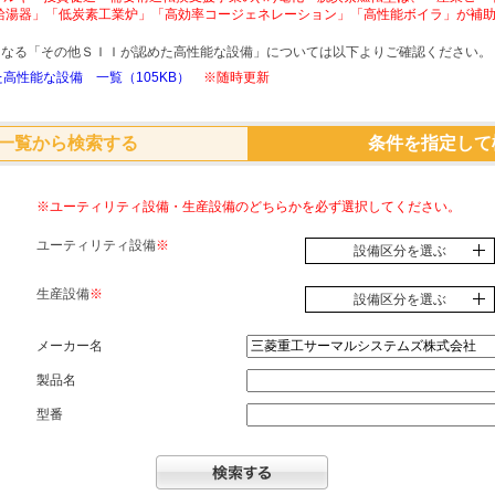
給湯器」「低炭素工業炉」「高効率コージェネレーション」「高性能ボイラ」が補
象となる「その他ＳＩＩが認めた高性能な設備」については以下よりご確認ください。
高性能な設備 一覧（105KB）
※随時更新
一覧から検索する
条件を指定して
※ユーティリティ設備・生産設備のどちらかを必ず選択してください。
ユーティリティ設備
※
設備区分を選ぶ
生産設備
※
設備区分を選ぶ
メーカー名
製品名
型番