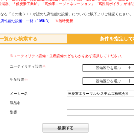
給湯器」「低炭素工業炉」「高効率コージェネレーション」「高性能ボイラ」が補
象となる「その他ＳＩＩが認めた高性能な設備」については以下よりご確認ください。
高性能な設備 一覧（105KB）
※随時更新
一覧から検索する
条件を指定して
※ユーティリティ設備・生産設備のどちらかを必ず選択してください。
ユーティリティ設備
※
設備区分を選ぶ
生産設備
※
設備区分を選ぶ
メーカー名
製品名
型番