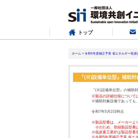
トップ
ホーム
>
令和5年度補正予算 省エネルギー投資
『(Ⅲ)設備単位型』補助
『(Ⅲ)設備単位型』の補助
※製品の詳細仕様について
※補助対象設備であっても
令和7年5月2日時点
※製品型番は、メーカーよ
そのため、登録製品型番
※低炭素工業炉は製品型番
※令和5年度補正予算 省エ