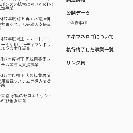
スポンスの拡大に向けたIoT化
推進事業
公開データ
令和7年度補正 再エネ電源併
・注意事項
設蓄電システム等導入支援事
業
エネマネロゴについて
令和7年度補正 スマートメー
ターを活用したディマンドリ
スポンス実証事業
執行終了した事業一覧
令和7年度補正 系統用蓄電シ
リンク集
ステム等導入支援事業
令和7年度補正 大規模業務産
業用蓄電システム等導入支援
事業
東京都 家庭のゼロエミッショ
ン行動推進事業