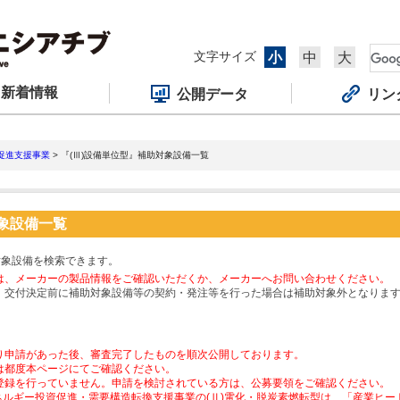
文字サイズ
小
中
大
新着情報
公開データ
リン
促進支援事業
> 『(Ⅲ)設備単位型』補助対象設備一覧
対象設備一覧
対象設備を検索できます。
は、メーカーの製品情報をご確認いただくか、メーカーへお問い合わせください。
、交付決定前に補助対象設備等の契約・発注等を行った場合は補助対象外となりま
り申請があった後、審査完了したものを順次公開しております。
は都度本ページにてご確認ください。
登録を行っていません。申請を検討されている方は、公募要領をご確認ください。
ネルギー投資促進・需要構造転換支援事業の(Ⅱ)電化・脱炭素燃転型は、「産業ヒ