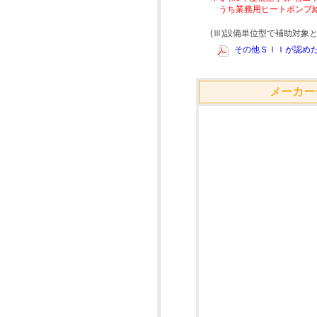
うち業務用ヒートポンプ
(Ⅲ)設備単位型で補助対
その他ＳＩＩが認めた
メーカー