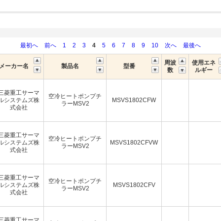
最初へ
前へ
1
2
3
4
5
6
7
8
9
10
次へ
最後へ
周波
使用エネ
メーカー名
製品名
型番
数
ルギー
三菱重工サーマ
空冷ヒートポンプチ
ルシステムズ株
MSVS1802CFW
ラーMSV2
式会社
三菱重工サーマ
空冷ヒートポンプチ
ルシステムズ株
MSVS1802CFVW
ラーMSV2
式会社
三菱重工サーマ
空冷ヒートポンプチ
ルシステムズ株
MSVS1802CFV
ラーMSV2
式会社
三菱重工サーマ