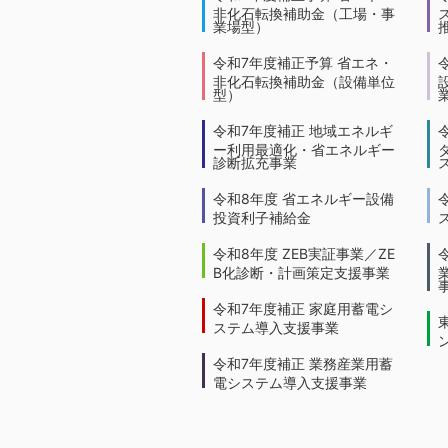
非化石転換補助金（工場・事
業場型）
令和7年度補正予算 省エネ・
非化石転換補助金（設備単位
型）
令和7年度補正 地域エネルギ
ー利用最適化・省エネルギー
診断拡充事業
令和8年度 省エネルギー設備
投資利子補給金
令和8年度 ZEB実証事業／ZE
B化診断・計画策定支援事業
令和7年度補正 家庭用蓄電シ
ステム導入支援事業
令和7年度補正 業務産業用蓄
電システム導入支援事業