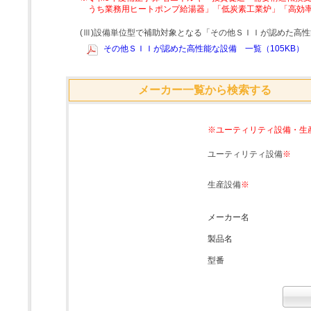
うち業務用ヒートポンプ給湯器」「低炭素工業炉」「高効
(Ⅲ)設備単位型で補助対象となる「その他ＳＩＩが認めた高
その他ＳＩＩが認めた高性能な設備 一覧（105KB）
メーカー一覧から検索する
※ユーティリティ設備・生
ユーティリティ設備
※
生産設備
※
メーカー名
製品名
型番