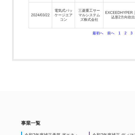
電気式パッ
三菱重工サー
EXCEEDHYPER
2024/03/22
ケージエア
マルシステム
込形2方向吹
コン
ズ株式会社
最初へ
前へ
1
2
3
事業一覧
令和7年度補正予算 省エネ・
令和7年度補正 ディマ