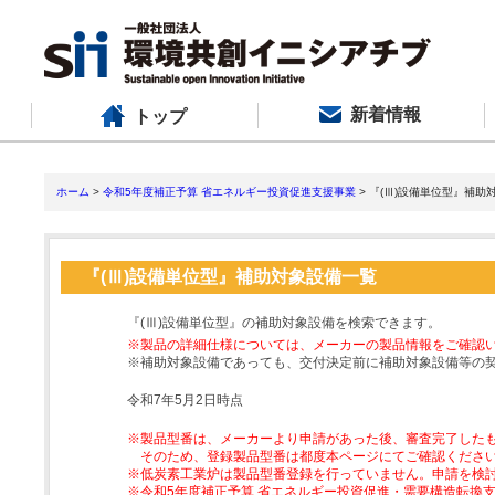
新着情報
トップ
ホーム
>
令和5年度補正予算 省エネルギー投資促進支援事業
> 『(Ⅲ)設備単位型』補助
『(Ⅲ)設備単位型』補助対象設備一覧
『(Ⅲ)設備単位型』の補助対象設備を検索できます。
※製品の詳細仕様については、メーカーの製品情報をご確認
※補助対象設備であっても、交付決定前に補助対象設備等の
令和7年5月2日時点
※製品型番は、メーカーより申請があった後、審査完了した
そのため、登録製品型番は都度本ページにてご確認くださ
※低炭素工業炉は製品型番登録を行っていません。申請を検
※令和5年度補正予算 省エネルギー投資促進・需要構造転換