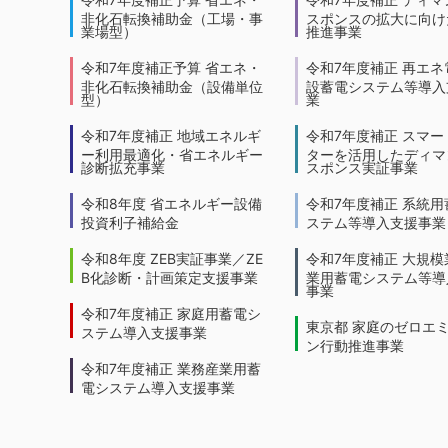
非化石転換補助金（工場・事
スポンスの拡大に向けた
業場型）
推進事業
令和7年度補正予算 省エネ・
令和7年度補正 再エネ
非化石転換補助金（設備単位
設蓄電システム等導入
型）
業
令和7年度補正 地域エネルギ
令和7年度補正 スマー
ー利用最適化・省エネルギー
ターを活用したディマ
診断拡充事業
スポンス実証事業
令和8年度 省エネルギー設備
令和7年度補正 系統用
投資利子補給金
ステム等導入支援事業
令和8年度 ZEB実証事業／ZE
令和7年度補正 大規模
B化診断・計画策定支援事業
業用蓄電システム等導
事業
令和7年度補正 家庭用蓄電シ
東京都 家庭のゼロエ
ステム導入支援事業
ン行動推進事業
令和7年度補正 業務産業用蓄
電システム導入支援事業