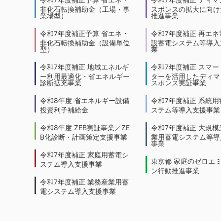
非化石転換補助金（工場・事
スポンスの拡大に向けた
業場型）
推進事業
令和7年度補正予算 省エネ・
令和7年度補正 再エネ
非化石転換補助金（設備単位
設蓄電システム等導入
型）
業
令和7年度補正 地域エネルギ
令和7年度補正 スマー
ー利用最適化・省エネルギー
ターを活用したディマ
診断拡充事業
スポンス実証事業
令和8年度 省エネルギー設備
令和7年度補正 系統用
投資利子補給金
ステム等導入支援事業
令和8年度 ZEB実証事業／ZE
令和7年度補正 大規模
B化診断・計画策定支援事業
業用蓄電システム等導
事業
令和7年度補正 家庭用蓄電シ
東京都 家庭のゼロエ
ステム導入支援事業
ン行動推進事業
令和7年度補正 業務産業用蓄
電システム導入支援事業