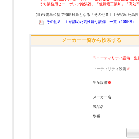
うち業務用ヒートポンプ給湯器」「低炭素工業炉」「高効
(Ⅲ)設備単位型で補助対象となる「その他ＳＩＩが認めた高
その他ＳＩＩが認めた高性能な設備 一覧（105KB）
メーカー一覧から検索する
※ユーティリティ設備・生
ユーティリティ設備
※
生産設備
※
メーカー名
製品名
型番