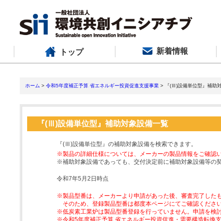
新着情報
トップ
ホーム
>
令和5年度補正予算 省エネルギー投資促進支援事業
> 『(Ⅲ)設備単位型』補助
『(Ⅲ)設備単位型』補助対象設備一覧
『(Ⅲ)設備単位型』の補助対象設備を検索できます。
※製品の詳細仕様については、メーカーの製品情報をご確認
※補助対象設備であっても、交付決定前に補助対象設備等の
令和7年5月2日時点
※製品型番は、メーカーより申請があった後、審査完了した
そのため、登録製品型番は都度本ページにてご確認くださ
※低炭素工業炉は製品型番登録を行っていません。申請を検
※令和5年度補正予算 省エネルギー投資促進・需要構造転換