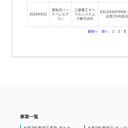
電気式パッ
三菱重工サー
EXCEEDHYPER
2024/03/22
ケージエア
マルシステム
込形2方向吹
コン
ズ株式会社
最初へ
前へ
1
2
3
事業一覧
令和7年度補正予算 省エネ・
令和7年度補正 ディマ