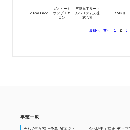
ガスヒート
三菱重工サーマ
2024/03/22
ポンプエア
ルシステムズ株
XAIRⅡ
コン
式会社
最初へ
前へ
1
2
3
事業一覧
令和7年度補正予算 省エネ・
令和7年度補正 ディマ