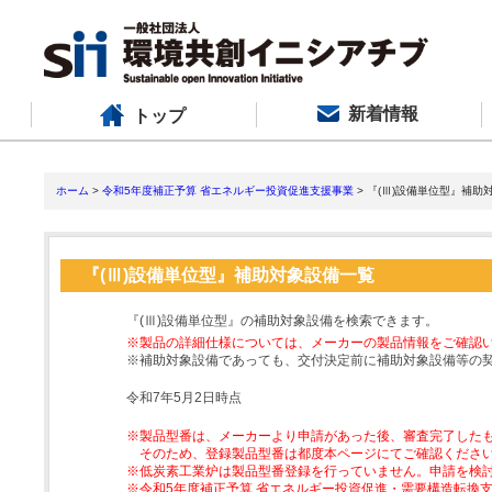
新着情報
トップ
ホーム
>
令和5年度補正予算 省エネルギー投資促進支援事業
> 『(Ⅲ)設備単位型』補助
『(Ⅲ)設備単位型』補助対象設備一覧
『(Ⅲ)設備単位型』の補助対象設備を検索できます。
※製品の詳細仕様については、メーカーの製品情報をご確認
※補助対象設備であっても、交付決定前に補助対象設備等の
令和7年5月2日時点
※製品型番は、メーカーより申請があった後、審査完了した
そのため、登録製品型番は都度本ページにてご確認くださ
※低炭素工業炉は製品型番登録を行っていません。申請を検
※令和5年度補正予算 省エネルギー投資促進・需要構造転換