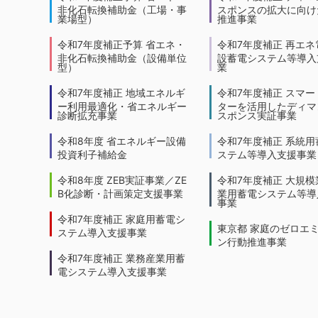
非化石転換補助金（工場・事
スポンスの拡大に向けた
業場型）
推進事業
令和7年度補正予算 省エネ・
令和7年度補正 再エネ
非化石転換補助金（設備単位
設蓄電システム等導入
型）
業
令和7年度補正 地域エネルギ
令和7年度補正 スマー
ー利用最適化・省エネルギー
ターを活用したディマ
診断拡充事業
スポンス実証事業
令和8年度 省エネルギー設備
令和7年度補正 系統用
投資利子補給金
ステム等導入支援事業
令和8年度 ZEB実証事業／ZE
令和7年度補正 大規模
B化診断・計画策定支援事業
業用蓄電システム等導
事業
令和7年度補正 家庭用蓄電シ
東京都 家庭のゼロエ
ステム導入支援事業
ン行動推進事業
令和7年度補正 業務産業用蓄
電システム導入支援事業