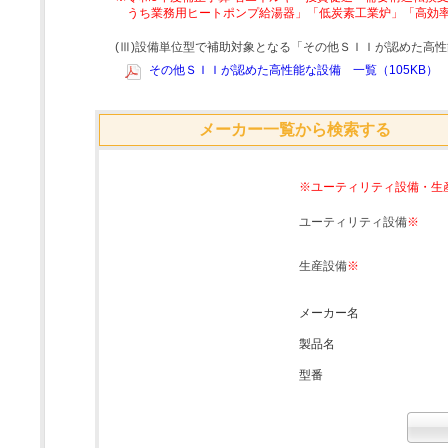
うち業務用ヒートポンプ給湯器」「低炭素工業炉」「高効
(Ⅲ)設備単位型で補助対象となる「その他ＳＩＩが認めた高
その他ＳＩＩが認めた高性能な設備 一覧（105KB）
メーカー一覧から検索する
※ユーティリティ設備・生
ユーティリティ設備
※
生産設備
※
メーカー名
製品名
型番