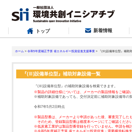
新着情報
トップ
ホーム
>
令和5年度補正予算 省エネルギー投資促進支援事業
> 『(Ⅲ)設備単位型』補助
『(Ⅲ)設備単位型』補助対象設備一覧
『(Ⅲ)設備単位型』の補助対象設備を検索できます。
※製品の詳細仕様については、メーカーの製品情報をご確認
※補助対象設備であっても、交付決定前に補助対象設備等の
令和7年5月2日時点
※製品型番は、メーカーより申請があった後、審査完了した
そのため、登録製品型番は都度本ページにてご確認くださ
※低炭素工業炉は製品型番登録を行っていません。申請を検
※令和5年度補正予算 省エネルギー投資促進・需要構造転換