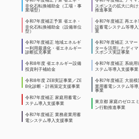
非化石転換補助金（工場・事
スポンスの拡大に向けた
業場型）
推進事業
令和7年度補正予算 省エネ・
令和7年度補正 再エネ
非化石転換補助金（設備単位
設蓄電システム等導入
型）
業
令和7年度補正 地域エネルギ
令和7年度補正 スマー
ー利用最適化・省エネルギー
ターを活用したディマ
診断拡充事業
スポンス実証事業
令和8年度 省エネルギー設備
令和7年度補正 系統用
投資利子補給金
ステム等導入支援事業
令和8年度 ZEB実証事業／ZE
令和7年度補正 大規模
B化診断・計画策定支援事業
業用蓄電システム等導
事業
令和7年度補正 家庭用蓄電シ
東京都 家庭のゼロエ
ステム導入支援事業
ン行動推進事業
令和7年度補正 業務産業用蓄
電システム導入支援事業