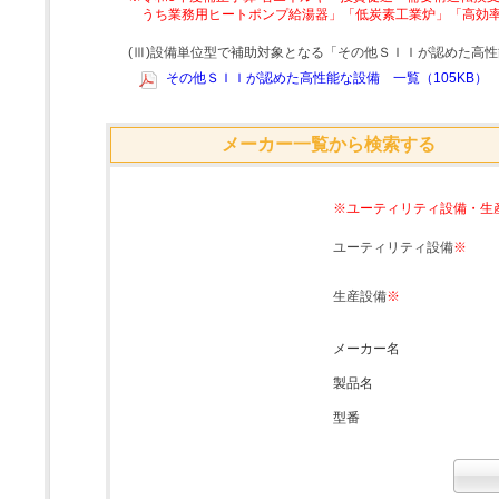
うち業務用ヒートポンプ給湯器」「低炭素工業炉」「高効
(Ⅲ)設備単位型で補助対象となる「その他ＳＩＩが認めた高
その他ＳＩＩが認めた高性能な設備 一覧（105KB）
メーカー一覧から検索する
※ユーティリティ設備・生
ユーティリティ設備
※
生産設備
※
メーカー名
製品名
型番