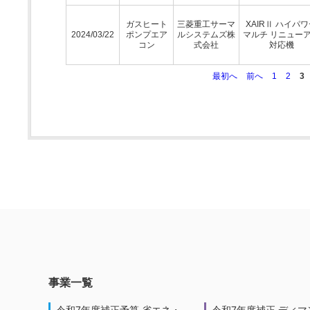
ガスヒート
三菱重工サーマ
XAIRⅡ ハイパ
2024/03/22
ポンプエア
ルシステムズ株
マルチ リニュー
コン
式会社
対応機
最初へ
前へ
1
2
3
事業一覧
令和7年度補正予算 省エネ・
令和7年度補正 ディマ