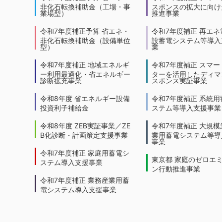
非化石転換補助金（工場・事
スポンスの拡大に向けた
業場型）
推進事業
令和7年度補正予算 省エネ・
令和7年度補正 再エネ
非化石転換補助金（設備単位
設蓄電システム等導入
型）
業
令和7年度補正 地域エネルギ
令和7年度補正 スマー
ー利用最適化・省エネルギー
ターを活用したディマ
診断拡充事業
スポンス実証事業
令和8年度 省エネルギー設備
令和7年度補正 系統用
投資利子補給金
ステム等導入支援事業
令和8年度 ZEB実証事業／ZE
令和7年度補正 大規模
B化診断・計画策定支援事業
業用蓄電システム等導
事業
令和7年度補正 家庭用蓄電シ
東京都 家庭のゼロエ
ステム導入支援事業
ン行動推進事業
令和7年度補正 業務産業用蓄
電システム導入支援事業