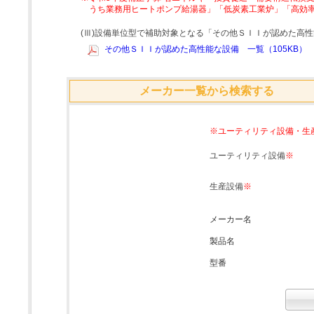
うち業務用ヒートポンプ給湯器」「低炭素工業炉」「高効
(Ⅲ)設備単位型で補助対象となる「その他ＳＩＩが認めた高
その他ＳＩＩが認めた高性能な設備 一覧（105KB）
メーカー一覧から検索する
※ユーティリティ設備・生
ユーティリティ設備
※
生産設備
※
メーカー名
製品名
型番