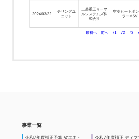
三菱重工サーマ
チリングユ
空冷ヒートポン
2024/03/22
ルシステムズ株
ニット
ラーMSV
式会社
最初へ
前へ
71
72
73
事業一覧
令和7年度補正予算 省エネ・
令和7年度補正 ディマ