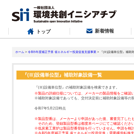
新着情報
トップ
ホーム
>
令和5年度補正予算 省エネルギー投資促進支援事業
> 『(Ⅲ)設備単位型』補助
『(Ⅲ)設備単位型』補助対象設備一覧
『(Ⅲ)設備単位型』の補助対象設備を検索できます。
※製品の詳細仕様については、メーカーの製品情報をご確認
※補助対象設備であっても、交付決定前に補助対象設備等の
令和7年5月2日時点
※製品型番は、メーカーより申請があった後、審査完了した
そのため、登録製品型番は都度本ページにてご確認くださ
※低炭素工業炉は製品型番登録を行っていません。申請を検
※令和5年度補正予算 省エネルギー投資促進・需要構造転換