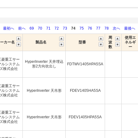
最初へ
前へ
69
70
71
72
73
74
75
76
77
78
次へ
最後へ
周
使用エ
ーカー名
製品名
型番
波
ネルギ
数
ー
三菱重工サー
HyperInverter 天井埋込
マルシステム
FDTWV1405HPA5SA
形2方向吹出し
ズ株式会社
三菱重工サー
マルシステム
HyperInverter 天吊形
FDEV1405HA5SA
ズ株式会社
三菱重工サー
マルシステム
HyperInverter 天吊形
FDEV1405HPA5SA
ズ株式会社