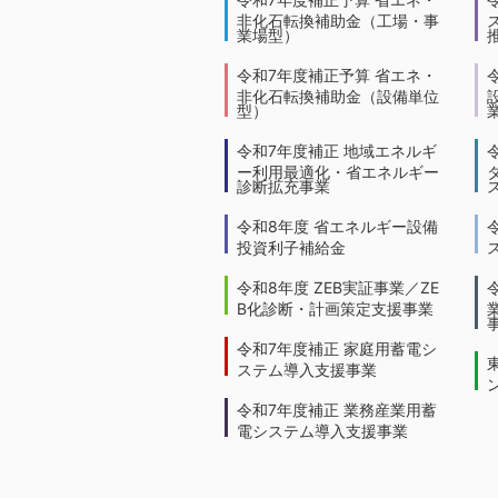
非化石転換補助金（工場・事
業場型）
令和7年度補正予算 省エネ・
非化石転換補助金（設備単位
型）
令和7年度補正 地域エネルギ
ー利用最適化・省エネルギー
診断拡充事業
令和8年度 省エネルギー設備
投資利子補給金
令和8年度 ZEB実証事業／ZE
B化診断・計画策定支援事業
令和7年度補正 家庭用蓄電シ
ステム導入支援事業
令和7年度補正 業務産業用蓄
電システム導入支援事業