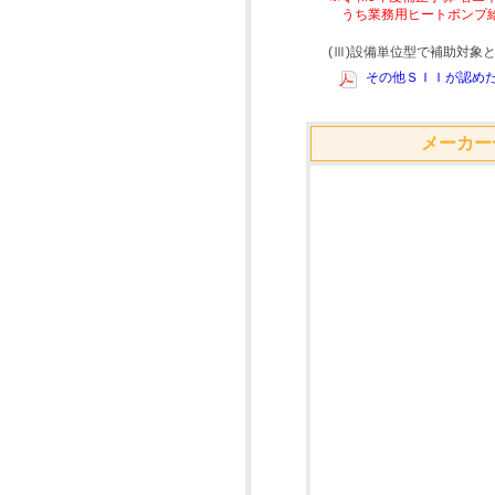
うち業務用ヒートポンプ
(Ⅲ)設備単位型で補助対
その他ＳＩＩが認めた
メーカー