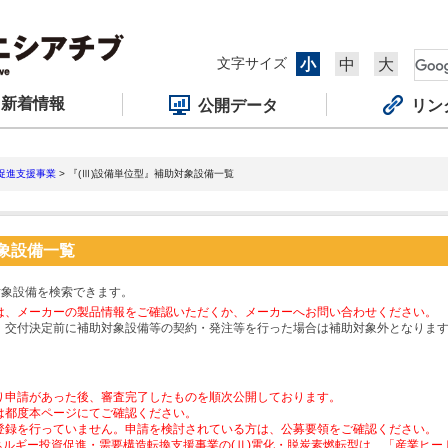
文字サイズ
小
中
大
新着情報
公開データ
リン
促進支援事業
> 『(Ⅲ)設備単位型』補助対象設備一覧
対象設備一覧
対象設備を検索できます。
は、メーカーの製品情報をご確認いただくか、メーカーへお問い合わせください。
、交付決定前に補助対象設備等の契約・発注等を行った場合は補助対象外となりま
り申請があった後、審査完了したものを順次公開しております。
は都度本ページにてご確認ください。
登録を行っていません。申請を検討されている方は、公募要領をご確認ください。
ネルギー投資促進・需要構造転換支援事業の(Ⅱ)電化・脱炭素燃転型は、「産業ヒ