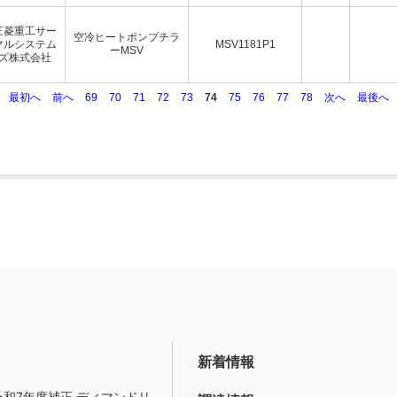
三菱重工サー
空冷ヒートポンプチラ
マルシステム
MSV1181P1
ーMSV
ズ株式会社
最初へ
前へ
69
70
71
72
73
74
75
76
77
78
次へ
最後へ
新着情報
令和7年度補正 ディマンドリ