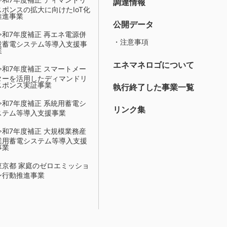
調達情報
スポンスの拡大に向けたIoT化
推進事業
公開データ
令和7年度補正 再エネ電源併
・注意事項
設蓄電システム等導入支援事
業
エネマネロゴについて
令和7年度補正 スマートメー
ターを活用したディマンドリ
スポンス実証事業
執行終了した事業一覧
令和7年度補正 系統用蓄電シ
リンク集
ステム等導入支援事業
令和7年度補正 大規模業務産
業用蓄電システム等導入支援
事業
東京都 家庭のゼロエミッショ
ン行動推進事業