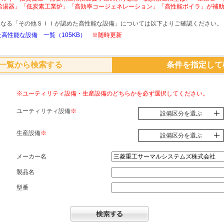
給湯器」「低炭素工業炉」「高効率コージェネレーション」「高性能ボイラ」が補
象となる「その他ＳＩＩが認めた高性能な設備」については以下よりご確認ください。
高性能な設備 一覧（105KB）
※随時更新
一覧から検索する
条件を指定して
※ユーティリティ設備・生産設備のどちらかを必ず選択してください。
ユーティリティ設備
※
設備区分を選ぶ
生産設備
※
設備区分を選ぶ
メーカー名
製品名
型番