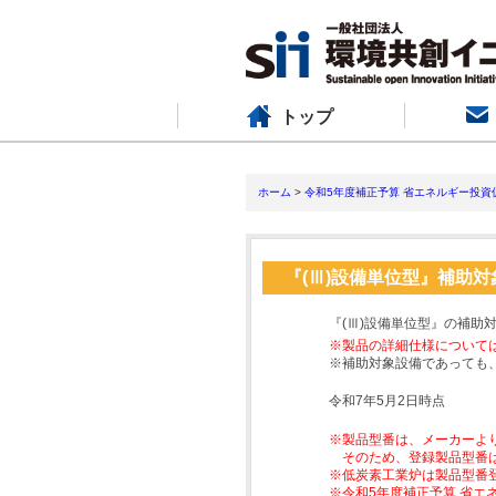
トップ
ホーム
>
令和5年度補正予算 省エネルギー投資
『(Ⅲ)設備単位型』補助
『(Ⅲ)設備単位型』の補助
※製品の詳細仕様について
※補助対象設備であっても
令和7年5月2日時点
※製品型番は、メーカーよ
そのため、登録製品型番
※低炭素工業炉は製品型番
※令和5年度補正予算 省エ