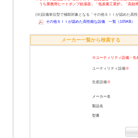
うち業務用ヒートポンプ給湯器」「低炭素工業炉」「高効
(Ⅲ)設備単位型で補助対象となる「その他ＳＩＩが認めた高
その他ＳＩＩが認めた高性能な設備 一覧（105KB）
メーカー一覧から検索する
※ユーティリティ設備・生
ユーティリティ設備
※
生産設備
※
メーカー名
製品名
型番