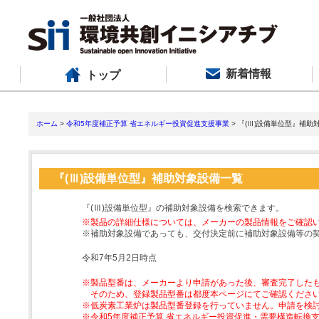
新着情報
トップ
ホーム
>
令和5年度補正予算 省エネルギー投資促進支援事業
> 『(Ⅲ)設備単位型』補助
『(Ⅲ)設備単位型』補助対象設備一覧
『(Ⅲ)設備単位型』の補助対象設備を検索できます。
※製品の詳細仕様については、メーカーの製品情報をご確認
※補助対象設備であっても、交付決定前に補助対象設備等の
令和7年5月2日時点
※製品型番は、メーカーより申請があった後、審査完了した
そのため、登録製品型番は都度本ページにてご確認くださ
※低炭素工業炉は製品型番登録を行っていません。申請を検
※令和5年度補正予算 省エネルギー投資促進・需要構造転換