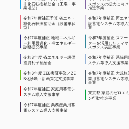
非化石転換補助金（工場・事
スポンスの拡大に向けた
業場型）
推進事業
令和7年度補正予算 省エネ・
令和7年度補正 再エネ
非化石転換補助金（設備単位
設蓄電システム等導入
型）
業
令和7年度補正 地域エネルギ
令和7年度補正 スマー
ー利用最適化・省エネルギー
ターを活用したディマ
診断拡充事業
スポンス実証事業
令和8年度 省エネルギー設備
令和7年度補正 系統用
投資利子補給金
ステム等導入支援事業
令和8年度 ZEB実証事業／ZE
令和7年度補正 大規模
B化診断・計画策定支援事業
業用蓄電システム等導
事業
令和7年度補正 家庭用蓄電シ
東京都 家庭のゼロエ
ステム導入支援事業
ン行動推進事業
令和7年度補正 業務産業用蓄
電システム導入支援事業