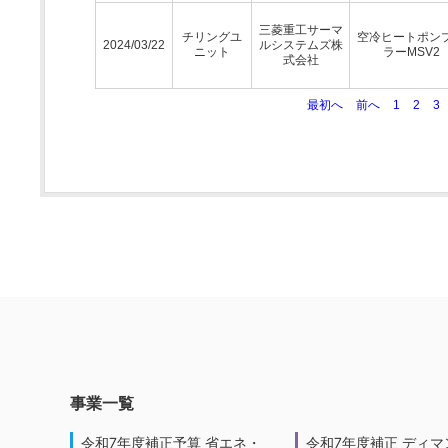
三菱重工サーマ
チリングユ
空冷ヒートポン
2024/03/22
ルシステムズ株
ニット
ラーMSV2
式会社
最初へ
前へ
1
2
3
事業一覧
令和7年度補正予算 省エネ・
令和7年度補正 ディマ