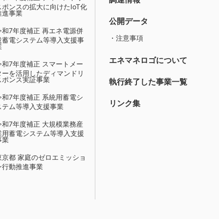
スポンスの拡大に向けたIoT化
推進事業
公開データ
令和7年度補正 再エネ電源併
・注意事項
設蓄電システム等導入支援事
業
エネマネロゴについて
令和7年度補正 スマートメー
ターを活用したディマンドリ
スポンス実証事業
執行終了した事業一覧
令和7年度補正 系統用蓄電シ
リンク集
ステム等導入支援事業
令和7年度補正 大規模業務産
業用蓄電システム等導入支援
事業
東京都 家庭のゼロエミッショ
ン行動推進事業