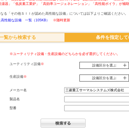
給湯器」「低炭素工業炉」「高効率コージェネレーション」「高性能ボイラ」が補
象となる「その他ＳＩＩが認めた高性能な設備」については以下よりご確認ください。
高性能な設備 一覧（105KB）
※随時更新
一覧から検索する
条件を指定して
※ユーティリティ設備・生産設備のどちらかを必ず選択してください。
ユーティリティ設備
※
設備区分を選ぶ
生産設備
※
設備区分を選ぶ
メーカー名
製品名
型番