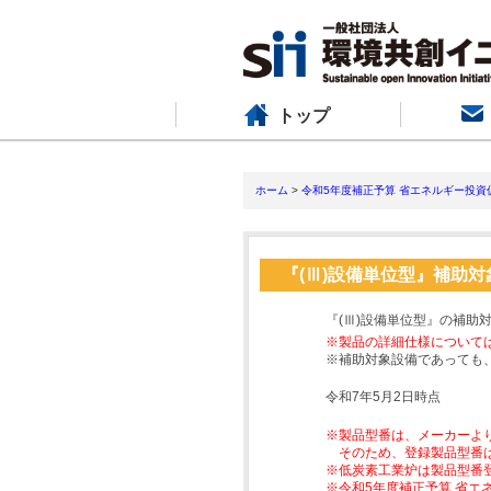
トップ
ホーム
>
令和5年度補正予算 省エネルギー投資
『(Ⅲ)設備単位型』補助
『(Ⅲ)設備単位型』の補助
※製品の詳細仕様について
※補助対象設備であっても
令和7年5月2日時点
※製品型番は、メーカーよ
そのため、登録製品型番
※低炭素工業炉は製品型番
※令和5年度補正予算 省エ