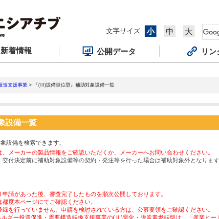
文字サイズ
小
中
大
新着情報
公開データ
リン
促進支援事業
> 『(Ⅲ)設備単位型』補助対象設備一覧
対象設備一覧
対象設備を検索できます。
は、メーカーの製品情報をご確認いただくか、メーカーへお問い合わせください。
、交付決定前に補助対象設備等の契約・発注等を行った場合は補助対象外となりま
り申請があった後、審査完了したものを順次公開しております。
は都度本ページにてご確認ください。
登録を行っていません。申請を検討されている方は、公募要領をご確認ください。
ネルギー投資促進・需要構造転換支援事業の(Ⅱ)電化・脱炭素燃転型は、「産業ヒ