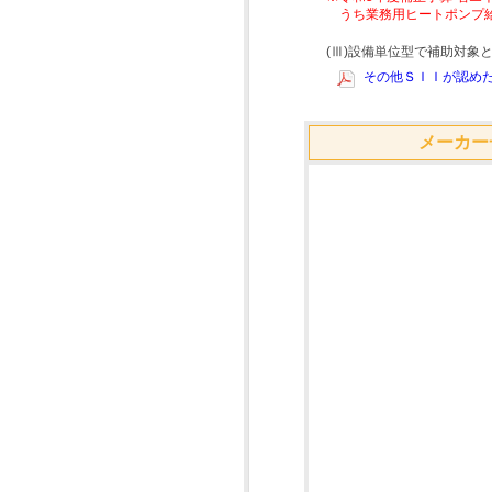
うち業務用ヒートポンプ
(Ⅲ)設備単位型で補助対
その他ＳＩＩが認めた
メーカー