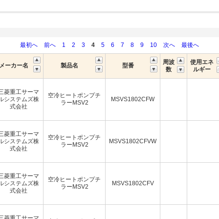
最初へ
前へ
1
2
3
4
5
6
7
8
9
10
次へ
最後へ
周波
使用エネ
メーカー名
製品名
型番
数
ルギー
三菱重工サーマ
空冷ヒートポンプチ
ルシステムズ株
MSVS1802CFW
ラーMSV2
式会社
三菱重工サーマ
空冷ヒートポンプチ
ルシステムズ株
MSVS1802CFVW
ラーMSV2
式会社
三菱重工サーマ
空冷ヒートポンプチ
ルシステムズ株
MSVS1802CFV
ラーMSV2
式会社
三菱重工サーマ