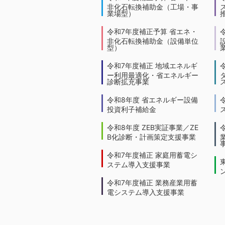
非化石転換補助金（工場・事
業場型）
令和7年度補正予算 省エネ・
非化石転換補助金（設備単位
型）
令和7年度補正 地域エネルギ
ー利用最適化・省エネルギー
診断拡充事業
令和8年度 省エネルギー設備
投資利子補給金
令和8年度 ZEB実証事業／ZE
B化診断・計画策定支援事業
令和7年度補正 家庭用蓄電シ
ステム導入支援事業
令和7年度補正 業務産業用蓄
電システム導入支援事業