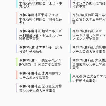
非化石転換補助金（工場・事
スポンスの拡大に向けた
業場型）
推進事業
令和7年度補正予算 省エネ・
令和7年度補正 再エネ
非化石転換補助金（設備単位
設蓄電システム等導入
型）
業
令和7年度補正 地域エネルギ
令和7年度補正 スマー
ー利用最適化・省エネルギー
ターを活用したディマ
診断拡充事業
スポンス実証事業
令和8年度 省エネルギー設備
令和7年度補正 系統用
投資利子補給金
ステム等導入支援事業
令和8年度 ZEB実証事業／ZE
令和7年度補正 大規模
B化診断・計画策定支援事業
業用蓄電システム等導
事業
令和7年度補正 家庭用蓄電シ
東京都 家庭のゼロエ
ステム導入支援事業
ン行動推進事業
令和7年度補正 業務産業用蓄
電システム導入支援事業