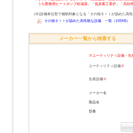
うち業務用ヒートポンプ給湯器」「低炭素工業炉」「高効
(Ⅲ)設備単位型で補助対象となる「その他ＳＩＩが認めた高
その他ＳＩＩが認めた高性能な設備 一覧（105KB）
メーカー一覧から検索する
※ユーティリティ設備・生
ユーティリティ設備
※
生産設備
※
メーカー名
製品名
型番