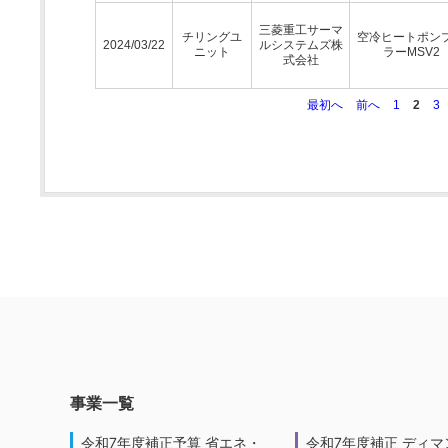
三菱重工サーマ
チリングユ
空冷ヒートポン
2024/03/22
ルシステムズ株
ニット
ラーMSV2
式会社
最初へ
前へ
1
2
3
事業一覧
令和7年度補正予算 省エネ・
令和7年度補正 ディマ