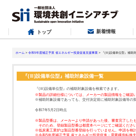
新着情報
トップ
ホーム
>
令和5年度補正予算 省エネルギー投資促進支援事業
> 『(Ⅲ)設備単位型』補助
『(Ⅲ)設備単位型』補助対象設備一覧
『(Ⅲ)設備単位型』の補助対象設備を検索できます。
※製品の詳細仕様については、メーカーの製品情報をご確認
※補助対象設備であっても、交付決定前に補助対象設備等の
令和7年5月2日時点
※製品型番は、メーカーより申請があった後、審査完了した
そのため、登録製品型番は都度本ページにてご確認くださ
※低炭素工業炉は製品型番登録を行っていません。申請を検
※令和5年度補正予算 省エネルギー投資促進・需要構造転換