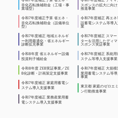
非化石転換補助金（工場・事
スポンスの拡大に向けた
業場型）
推進事業
令和7年度補正予算 省エネ・
令和7年度補正 再エネ
非化石転換補助金（設備単位
設蓄電システム等導入
型）
業
令和7年度補正 地域エネルギ
令和7年度補正 スマー
ー利用最適化・省エネルギー
ターを活用したディマ
診断拡充事業
スポンス実証事業
令和8年度 省エネルギー設備
令和7年度補正 系統用
投資利子補給金
ステム等導入支援事業
令和8年度 ZEB実証事業／ZE
令和7年度補正 大規模
B化診断・計画策定支援事業
業用蓄電システム等導
事業
令和7年度補正 家庭用蓄電シ
東京都 家庭のゼロエ
ステム導入支援事業
ン行動推進事業
令和7年度補正 業務産業用蓄
電システム導入支援事業