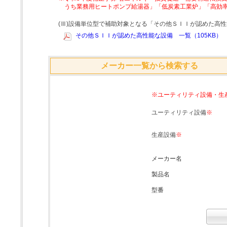
うち業務用ヒートポンプ給湯器」「低炭素工業炉」「高効
(Ⅲ)設備単位型で補助対象となる「その他ＳＩＩが認めた高
その他ＳＩＩが認めた高性能な設備 一覧（105KB）
メーカー一覧から検索する
※ユーティリティ設備・生
ユーティリティ設備
※
生産設備
※
メーカー名
製品名
型番