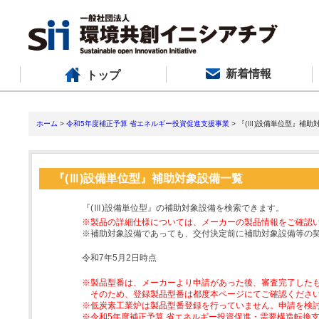
新着情報
トップ
ホーム
>
令和5年度補正予算 省エネルギー投資促進支援事業
> 『(Ⅲ)設備単位型』補助
『(Ⅲ)設備単位型』補助対象設備一覧
『(Ⅲ)設備単位型』の補助対象設備を検索できます。
※製品の詳細仕様については、メーカーの製品情報をご確認
※補助対象設備であっても、交付決定前に補助対象設備等の
令和7年5月2日時点
※製品型番は、メーカーより申請があった後、審査完了した
そのため、登録製品型番は都度本ページにてご確認くださ
※低炭素工業炉は製品型番登録を行っていません。申請を検
※令和5年度補正予算 省エネルギー投資促進・需要構造転換