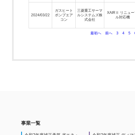
ガスヒート
三菱重工サーマ
XAIRⅡ リニュ
2024/03/22
ポンプエア
ルシステムズ株
ル対応機
コン
式会社
最初へ
前へ
3
4
5
事業一覧
令和7年度補正予算 省エネ・
令和7年度補正 ディマ