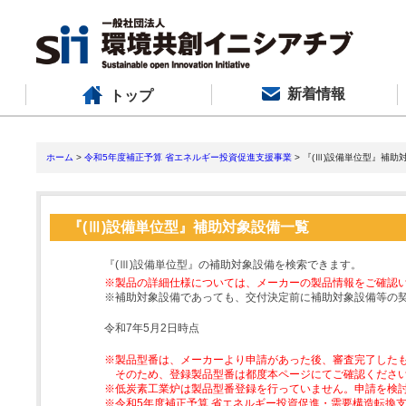
新着情報
トップ
ホーム
>
令和5年度補正予算 省エネルギー投資促進支援事業
> 『(Ⅲ)設備単位型』補助
『(Ⅲ)設備単位型』補助対象設備一覧
『(Ⅲ)設備単位型』の補助対象設備を検索できます。
※製品の詳細仕様については、メーカーの製品情報をご確認
※補助対象設備であっても、交付決定前に補助対象設備等の
令和7年5月2日時点
※製品型番は、メーカーより申請があった後、審査完了した
そのため、登録製品型番は都度本ページにてご確認くださ
※低炭素工業炉は製品型番登録を行っていません。申請を検
※令和5年度補正予算 省エネルギー投資促進・需要構造転換