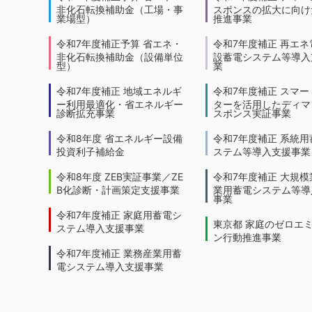
非化石転換補助金（工場・事
スポンスの拡大に向けた
業場型）
推進事業
令和7年度補正予算 省エネ・
令和7年度補正 再エネ
非化石転換補助金（設備単位
設蓄電システム等導入
型）
業
令和7年度補正 地域エネルギ
令和7年度補正 スマー
ー利用最適化・省エネルギー
ターを活用したディマ
診断拡充事業
スポンス実証事業
令和8年度 省エネルギー設備
令和7年度補正 系統用
投資利子補給金
ステム等導入支援事業
令和8年度 ZEB実証事業／ZE
令和7年度補正 大規模
B化診断・計画策定支援事業
業用蓄電システム等導
事業
令和7年度補正 家庭用蓄電シ
東京都 家庭のゼロエ
ステム導入支援事業
ン行動推進事業
令和7年度補正 業務産業用蓄
電システム導入支援事業