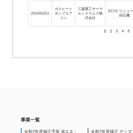
ガスヒート
三菱重工サーマ
ECO1 リニュ
2024/03/22
ポンプエア
ルシステムズ株
対応機
コン
式会社
1
2
3
4
5
事業一覧
令和7年度補正予算 省エネ・
令和7年度補正 ディマ