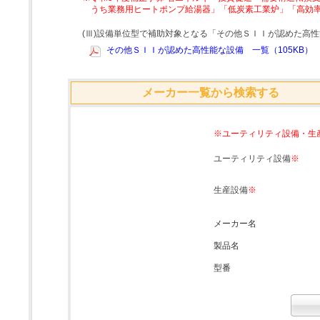
うち業務用ヒートポンプ給湯器」「低炭素工業炉」「高効
(Ⅲ)設備単位型で補助対象となる「その他ＳＩＩが認めた高
その他ＳＩＩが認めた高性能な設備 一覧（105KB）
メーカー一覧から検索する
※ユーティリティ設備・生
ユーティリティ設備
※
生産設備
※
メーカー名
製品名
型番