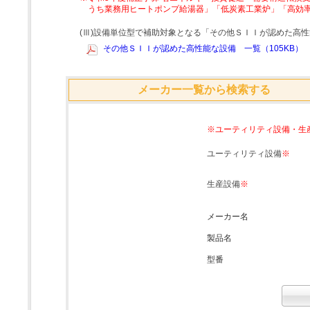
うち業務用ヒートポンプ給湯器」「低炭素工業炉」「高効
(Ⅲ)設備単位型で補助対象となる「その他ＳＩＩが認めた高
その他ＳＩＩが認めた高性能な設備 一覧（105KB）
メーカー一覧から検索する
※ユーティリティ設備・生
ユーティリティ設備
※
生産設備
※
メーカー名
製品名
型番