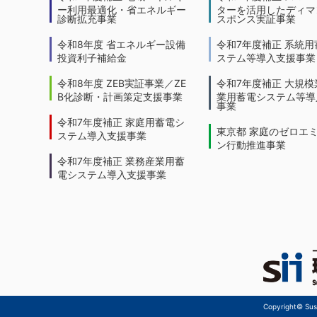
ー利用最適化・省エネルギー
ターを活用したディマ
診断拡充事業
スポンス実証事業
令和8年度 省エネルギー設備
令和7年度補正 系統用
投資利子補給金
ステム等導入支援事業
令和8年度 ZEB実証事業／ZE
令和7年度補正 大規模
B化診断・計画策定支援事業
業用蓄電システム等導
事業
令和7年度補正 家庭用蓄電シ
東京都 家庭のゼロエ
ステム導入支援事業
ン行動推進事業
令和7年度補正 業務産業用蓄
電システム導入支援事業
Copyright© Sust