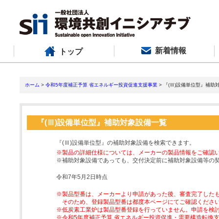
新着情報
トップ
ホーム
>
令和5年度補正予算 省エネルギー投資促進支援事業
> 『(Ⅲ)設備単位型』補助
『(Ⅲ)設備単位型』補助対象設備一覧
『(Ⅲ)設備単位型』の補助対象設備を検索できます。
※製品の詳細仕様については、メーカーの製品情報をご確認
※補助対象設備であっても、交付決定前に補助対象設備等の
令和7年5月2日時点
※製品型番は、メーカーより申請があった後、審査完了した
そのため、登録製品型番は都度本ページにてご確認くださ
※低炭素工業炉は製品型番登録を行っていません。申請を検
※令和5年度補正予算 省エネルギー投資促進・需要構造転換