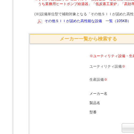
うち業務用ヒートポンプ給湯器」「低炭素工業炉」「高効
(Ⅲ)設備単位型で補助対象となる「その他ＳＩＩが認めた高
その他ＳＩＩが認めた高性能な設備 一覧（105KB）
メーカー一覧から検索する
※ユーティリティ設備・生
ユーティリティ設備
※
生産設備
※
メーカー名
製品名
型番