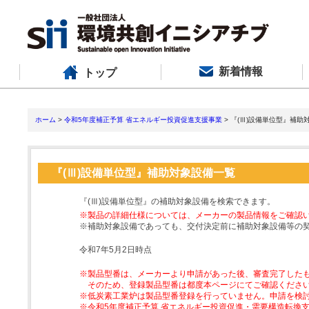
新着情報
トップ
ホーム
>
令和5年度補正予算 省エネルギー投資促進支援事業
> 『(Ⅲ)設備単位型』補助
『(Ⅲ)設備単位型』補助対象設備一覧
『(Ⅲ)設備単位型』の補助対象設備を検索できます。
※製品の詳細仕様については、メーカーの製品情報をご確認
※補助対象設備であっても、交付決定前に補助対象設備等の
令和7年5月2日時点
※製品型番は、メーカーより申請があった後、審査完了した
そのため、登録製品型番は都度本ページにてご確認くださ
※低炭素工業炉は製品型番登録を行っていません。申請を検
※令和5年度補正予算 省エネルギー投資促進・需要構造転換