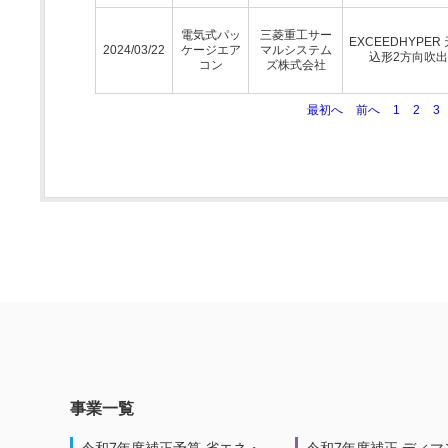
電気式パッ
三菱重工サー
EXCEEDHYPER
2024/03/22
ケージエア
マルシステム
込形2方向吹
コン
ズ株式会社
最初へ
前へ
1
2
3
事業一覧
令和7年度補正予算 省エネ・
令和7年度補正 ディマ