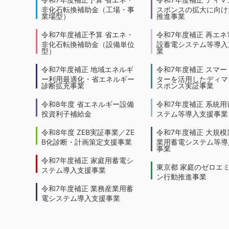
非化石転換補助金（工場・事
スポンスの拡大に向けた
業場型）
推進事業
令和7年度補正予算 省エネ・
令和7年度補正 再エネ
非化石転換補助金（設備単位
設蓄電システム等導入
型）
業
令和7年度補正 地域エネルギ
令和7年度補正 スマー
ー利用最適化・省エネルギー
ターを活用したディマ
診断拡充事業
スポンス実証事業
令和8年度 省エネルギー設備
令和7年度補正 系統用
投資利子補給金
ステム等導入支援事業
令和8年度 ZEB実証事業／ZE
令和7年度補正 大規模
B化診断・計画策定支援事業
業用蓄電システム等導
事業
令和7年度補正 家庭用蓄電シ
東京都 家庭のゼロエ
ステム導入支援事業
ン行動推進事業
令和7年度補正 業務産業用蓄
電システム導入支援事業