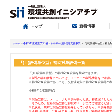
新着情報
トップ
ホーム
>
令和5年度補正予算 省エネルギー投資促進支援事業
> 『(Ⅲ)設備単位型』補助
『(Ⅲ)設備単位型』補助対象設備一覧
『(Ⅲ)設備単位型』の補助対象設備を検索できます。
※製品の詳細仕様については、メーカーの製品情報をご確認
※補助対象設備であっても、交付決定前に補助対象設備等の
令和7年5月2日時点
※製品型番は、メーカーより申請があった後、審査完了した
そのため、登録製品型番は都度本ページにてご確認くださ
※低炭素工業炉は製品型番登録を行っていません。申請を検
※令和5年度補正予算 省エネルギー投資促進・需要構造転換