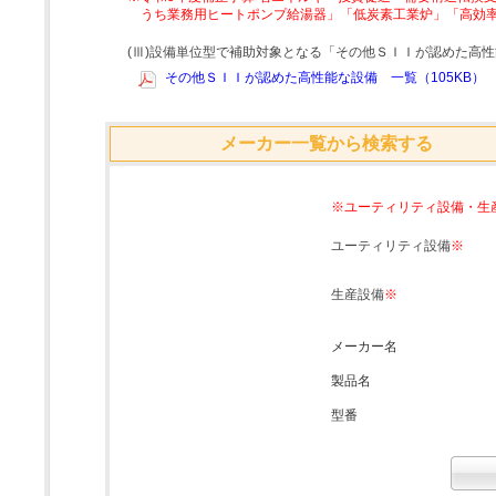
うち業務用ヒートポンプ給湯器」「低炭素工業炉」「高効
(Ⅲ)設備単位型で補助対象となる「その他ＳＩＩが認めた高
その他ＳＩＩが認めた高性能な設備 一覧（105KB）
メーカー一覧から検索する
※ユーティリティ設備・生
ユーティリティ設備
※
生産設備
※
メーカー名
製品名
型番