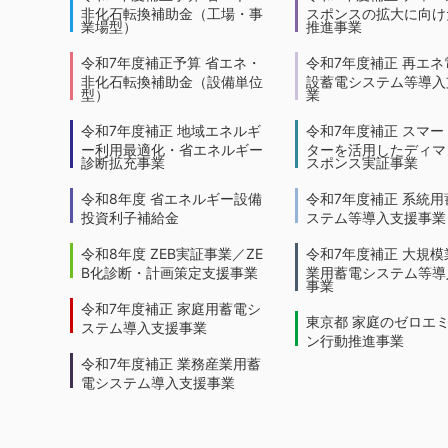
非化石転換補助金（工場・事
スポンスの拡大に向けた
業場型）
推進事業
令和7年度補正予算 省エネ・
令和7年度補正 再エネ
非化石転換補助金（設備単位
設蓄電システム等導入
型）
業
令和7年度補正 地域エネルギ
令和7年度補正 スマー
ー利用最適化・省エネルギー
ターを活用したディマ
診断拡充事業
スポンス実証事業
令和8年度 省エネルギー設備
令和7年度補正 系統用
投資利子補給金
ステム等導入支援事業
令和8年度 ZEB実証事業／ZE
令和7年度補正 大規模
B化診断・計画策定支援事業
業用蓄電システム等導
事業
令和7年度補正 家庭用蓄電シ
東京都 家庭のゼロエ
ステム導入支援事業
ン行動推進事業
令和7年度補正 業務産業用蓄
電システム導入支援事業