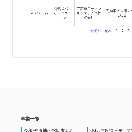
電気式パッ
三菱重工サーマ
高効率ビル用マ
2024/03/22
ケージエア
ルシステムズ株
LX5B
コン
式会社
最初へ
前へ
1
2
3
事業一覧
令和7年度補正予算 省エネ・
令和7年度補正 ディマ