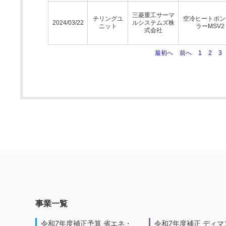
三菱重工サーマ
チリングユ
空冷ヒートポン
2024/03/22
ルシステムズ株
ニット
ラーMSV2
式会社
最初へ
前へ
1
2
3
事業一覧
令和7年度補正予算 省エネ・
令和7年度補正 ディマ