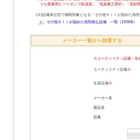
うち業務用ヒートポンプ給湯器」「低炭素工業炉」「高効
(Ⅲ)設備単位型で補助対象となる「その他ＳＩＩが認めた高
その他ＳＩＩが認めた高性能な設備 一覧（105KB）
メーカー一覧から検索する
※ユーティリティ設備・生
ユーティリティ設備
※
生産設備
※
メーカー名
製品名
型番