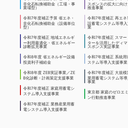
非化石転換補助金（工場・事
スポンスの拡大に向けた
業場型）
推進事業
令和7年度補正予算 省エネ・
令和7年度補正 再エネ
非化石転換補助金（設備単位
設蓄電システム等導入
型）
業
令和7年度補正 地域エネルギ
令和7年度補正 スマー
ー利用最適化・省エネルギー
ターを活用したディマ
診断拡充事業
スポンス実証事業
令和8年度 省エネルギー設備
令和7年度補正 系統用
投資利子補給金
ステム等導入支援事業
令和8年度 ZEB実証事業／ZE
令和7年度補正 大規模
B化診断・計画策定支援事業
業用蓄電システム等導
事業
令和7年度補正 家庭用蓄電シ
東京都 家庭のゼロエ
ステム導入支援事業
ン行動推進事業
令和7年度補正 業務産業用蓄
電システム導入支援事業