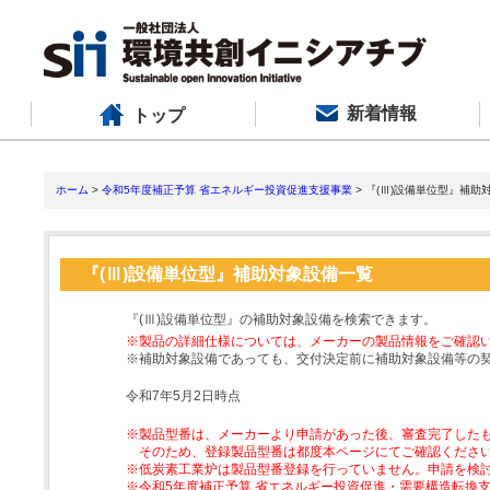
新着情報
トップ
ホーム
>
令和5年度補正予算 省エネルギー投資促進支援事業
> 『(Ⅲ)設備単位型』補助
『(Ⅲ)設備単位型』補助対象設備一覧
『(Ⅲ)設備単位型』の補助対象設備を検索できます。
※製品の詳細仕様については、メーカーの製品情報をご確認
※補助対象設備であっても、交付決定前に補助対象設備等の
令和7年5月2日時点
※製品型番は、メーカーより申請があった後、審査完了した
そのため、登録製品型番は都度本ページにてご確認くださ
※低炭素工業炉は製品型番登録を行っていません。申請を検
※令和5年度補正予算 省エネルギー投資促進・需要構造転換