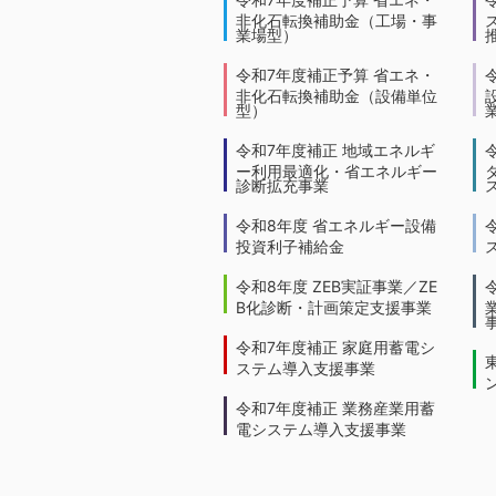
非化石転換補助金（工場・事
業場型）
令和7年度補正予算 省エネ・
非化石転換補助金（設備単位
型）
令和7年度補正 地域エネルギ
ー利用最適化・省エネルギー
診断拡充事業
令和8年度 省エネルギー設備
投資利子補給金
令和8年度 ZEB実証事業／ZE
B化診断・計画策定支援事業
令和7年度補正 家庭用蓄電シ
ステム導入支援事業
令和7年度補正 業務産業用蓄
電システム導入支援事業