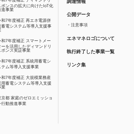
調達情報
スポンスの拡大に向けたIoT化
推進事業
公開データ
令和7年度補正 再エネ電源併
・注意事項
設蓄電システム等導入支援事
業
エネマネロゴについて
令和7年度補正 スマートメー
ターを活用したディマンドリ
スポンス実証事業
執行終了した事業一覧
令和7年度補正 系統用蓄電シ
リンク集
ステム等導入支援事業
令和7年度補正 大規模業務産
業用蓄電システム等導入支援
事業
東京都 家庭のゼロエミッショ
ン行動推進事業