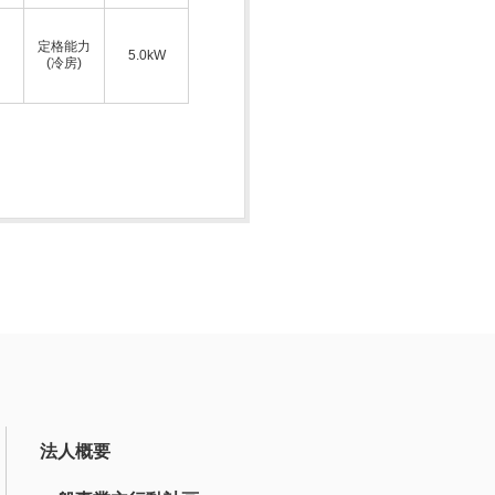
定格能力
5.0kW
(冷房)
法人概要