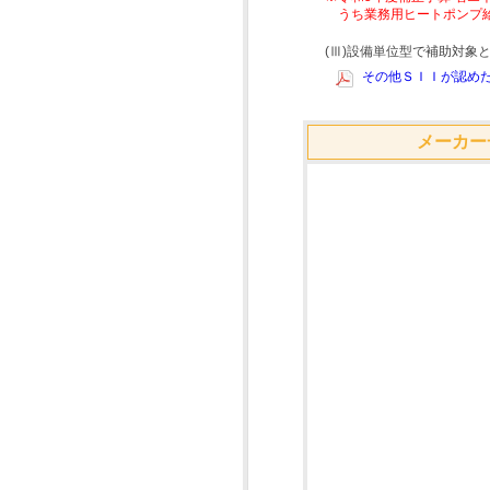
うち業務用ヒートポンプ
(Ⅲ)設備単位型で補助対
その他ＳＩＩが認めた
メーカー