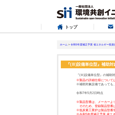
トップ
ホーム
>
令和5年度補正予算 省エネルギー投資
『(Ⅲ)設備単位型』補助
『(Ⅲ)設備単位型』の補助
※製品の詳細仕様について
※補助対象設備であっても
令和7年5月2日時点
※製品型番は、メーカーよ
そのため、登録製品型番
※低炭素工業炉は製品型番
※令和5年度補正予算 省エ