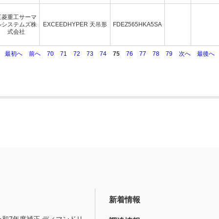
三菱重工サーマ
ルシステムズ株
EXCEEDHYPER 天吊形
FDEZ565HKA5SA
式会社
最初へ
前へ
70
71
72
73
74
75
76
77
78
79
次へ
最後へ
新着情報
令和7年度補正 ディマンドリ