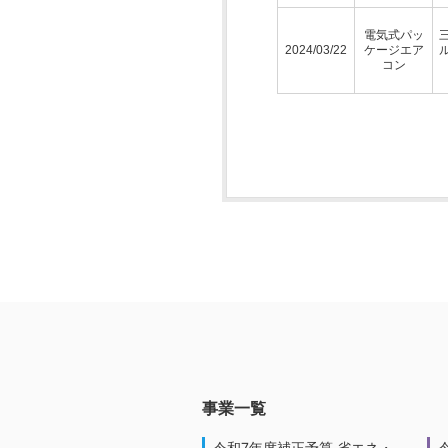
電気式パッ
2024/03/22
ケージエア
コン
事業一覧
令和7年度補正予算 省エネ・