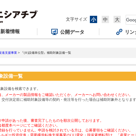
文字サイズ
小
中
大
新着情報
公開データ
リン
促進支援事業
> 『(Ⅲ)設備単位型』補助対象設備一覧
対象設備一覧
対象設備を検索できます。
は、メーカーの製品情報をご確認いただくか、メーカーへお問い合わせください。
、交付決定前に補助対象設備等の契約・発注等を行った場合は補助対象外となりま
り申請があった後、審査完了したものを順次公開しております。
は都度本ページにてご確認ください。
登録を行っていません。申請を検討されている方は、公募要領をご確認ください。
ネルギー投資促進・需要構造転換支援事業の(Ⅱ)電化・脱炭素燃転型は、「産業ヒ