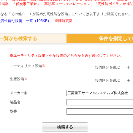
給湯器」「低炭素工業炉」「高効率コージェネレーション」「高性能ボイラ」が補
象となる「その他ＳＩＩが認めた高性能な設備」については以下よりご確認ください。
高性能な設備 一覧（105KB）
※随時更新
一覧から検索する
条件を指定して
※ユーティリティ設備・生産設備のどちらかを必ず選択してください。
ユーティリティ設備
※
設備区分を選ぶ
生産設備
※
設備区分を選ぶ
メーカー名
製品名
型番