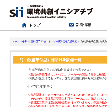
新着情報
トップ
ホーム
>
令和5年度補正予算 省エネルギー投資促進支援事業
> 『(Ⅲ)設備単位型』補助
『(Ⅲ)設備単位型』補助対象設備一覧
『(Ⅲ)設備単位型』の補助対象設備を検索できます。
※製品の詳細仕様については、メーカーの製品情報をご確認
※補助対象設備であっても、交付決定前に補助対象設備等の
令和7年5月2日時点
※製品型番は、メーカーより申請があった後、審査完了した
そのため、登録製品型番は都度本ページにてご確認くださ
※低炭素工業炉は製品型番登録を行っていません。申請を検
※令和5年度補正予算 省エネルギー投資促進・需要構造転換