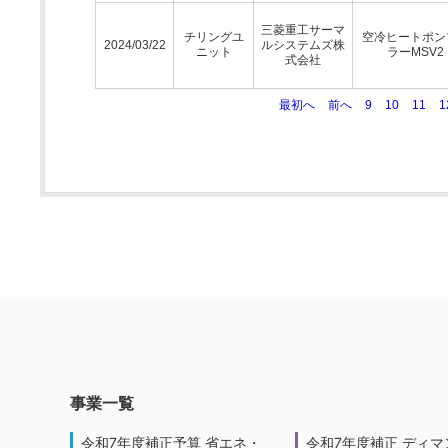
三菱重工サーマ
チリングユ
空冷ヒートポン
2024/03/22
ルシステムズ株
ニット
ラーMSV2
式会社
最初へ
前へ
9
10
11
1
事業一覧
令和7年度補正予算 省エネ・
令和7年度補正 ディマ