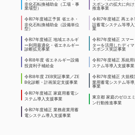
非化石転換補助金（工場・事
スポンスの拡大に向けた
業場型）
推進事業
令和7年度補正予算 省エネ・
令和7年度補正 再エネ
非化石転換補助金（設備単位
設蓄電システム等導入
型）
業
令和7年度補正 地域エネルギ
令和7年度補正 スマー
ー利用最適化・省エネルギー
ターを活用したディマ
診断拡充事業
スポンス実証事業
令和8年度 省エネルギー設備
令和7年度補正 系統用
投資利子補給金
ステム等導入支援事業
令和8年度 ZEB実証事業／ZE
令和7年度補正 大規模
B化診断・計画策定支援事業
業用蓄電システム等導
事業
令和7年度補正 家庭用蓄電シ
東京都 家庭のゼロエ
ステム導入支援事業
ン行動推進事業
令和7年度補正 業務産業用蓄
電システム導入支援事業