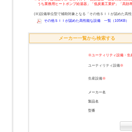
うち業務用ヒートポンプ給湯器」「低炭素工業炉」「高効
(Ⅲ)設備単位型で補助対象となる「その他ＳＩＩが認めた高
その他ＳＩＩが認めた高性能な設備 一覧（105KB）
メーカー一覧から検索する
※ユーティリティ設備・生
ユーティリティ設備
※
生産設備
※
メーカー名
製品名
型番