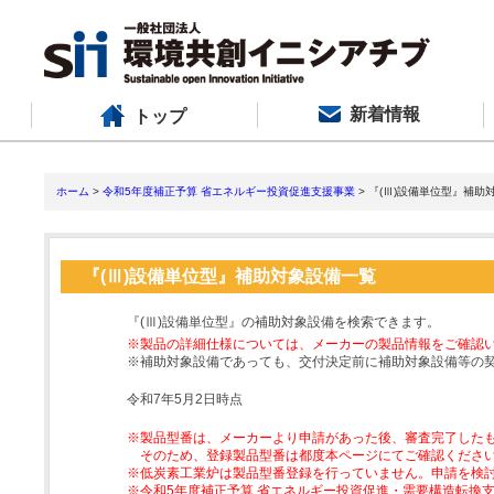
新着情報
トップ
ホーム
>
令和5年度補正予算 省エネルギー投資促進支援事業
> 『(Ⅲ)設備単位型』補助
『(Ⅲ)設備単位型』補助対象設備一覧
『(Ⅲ)設備単位型』の補助対象設備を検索できます。
※製品の詳細仕様については、メーカーの製品情報をご確認
※補助対象設備であっても、交付決定前に補助対象設備等の
令和7年5月2日時点
※製品型番は、メーカーより申請があった後、審査完了した
そのため、登録製品型番は都度本ページにてご確認くださ
※低炭素工業炉は製品型番登録を行っていません。申請を検
※令和5年度補正予算 省エネルギー投資促進・需要構造転換