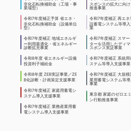
非化石転換補助金（工場・事
スポンスの拡大に向けた
業場型）
推進事業
令和7年度補正予算 省エネ・
令和7年度補正 再エネ
非化石転換補助金（設備単位
設蓄電システム等導入
型）
業
令和7年度補正 地域エネルギ
令和7年度補正 スマー
ー利用最適化・省エネルギー
ターを活用したディマ
診断拡充事業
スポンス実証事業
令和8年度 省エネルギー設備
令和7年度補正 系統用
投資利子補給金
ステム等導入支援事業
令和8年度 ZEB実証事業／ZE
令和7年度補正 大規模
B化診断・計画策定支援事業
業用蓄電システム等導
事業
令和7年度補正 家庭用蓄電シ
東京都 家庭のゼロエ
ステム導入支援事業
ン行動推進事業
令和7年度補正 業務産業用蓄
電システム導入支援事業