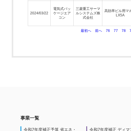
電気式パッ
三菱重工サーマ
高効率ビル用マ
2024/03/22
ケージエア
ルシステムズ株
LX5A
コン
式会社
最初へ
前へ
76
77
78
事業一覧
令和7年度補正予算 省エネ・
令和7年度補正 ディマ