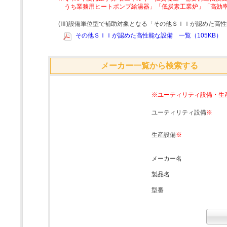
うち業務用ヒートポンプ給湯器」「低炭素工業炉」「高効
(Ⅲ)設備単位型で補助対象となる「その他ＳＩＩが認めた高
その他ＳＩＩが認めた高性能な設備 一覧（105KB）
メーカー一覧から検索する
※ユーティリティ設備・生
ユーティリティ設備
※
生産設備
※
メーカー名
製品名
型番