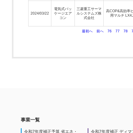
電気式パッ
三菱重工サーマ
高COP&高効率
2024/03/22
ケージエア
ルシステムズ株
用マルチ LX4
コン
式会社
最初へ
前へ
76
77
78
事業一覧
令和7年度補正予算 省エネ・
令和7年度補正 ディマ