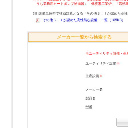
うち業務用ヒートポンプ給湯器」「低炭素工業炉」「高効
(Ⅲ)設備単位型で補助対象となる「その他ＳＩＩが認めた高
その他ＳＩＩが認めた高性能な設備 一覧（105KB）
メーカー一覧から検索する
※ユーティリティ設備・生
ユーティリティ設備
※
生産設備
※
メーカー名
製品名
型番