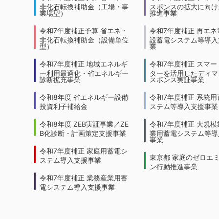
非化石転換補助金（工場・事
スポンスの拡大に向けた
業場型）
推進事業
令和7年度補正予算 省エネ・
令和7年度補正 再エネ
非化石転換補助金（設備単位
設蓄電システム等導入
型）
業
令和7年度補正 地域エネルギ
令和7年度補正 スマー
ー利用最適化・省エネルギー
ターを活用したディマ
診断拡充事業
スポンス実証事業
令和8年度 省エネルギー設備
令和7年度補正 系統用
投資利子補給金
ステム等導入支援事業
令和8年度 ZEB実証事業／ZE
令和7年度補正 大規模
B化診断・計画策定支援事業
業用蓄電システム等導
事業
令和7年度補正 家庭用蓄電シ
東京都 家庭のゼロエ
ステム導入支援事業
ン行動推進事業
令和7年度補正 業務産業用蓄
電システム導入支援事業