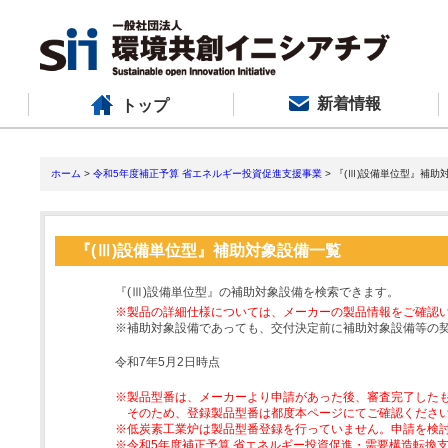
新着情報
トップ
ホーム
>
令和5年度補正予算 省エネルギー投資促進支援事業
> 『(Ⅲ)設備単位型』補助
『(Ⅲ)設備単位型』補助対象設備一覧
『(Ⅲ)設備単位型』の補助対象設備を検索できます。
※製品の詳細仕様については、メーカーの製品情報をご確認
※補助対象設備であっても、交付決定前に補助対象設備等の
令和7年5月2日時点
※製品型番は、メーカーより申請があった後、審査完了した
そのため、登録製品型番は都度本ページにてご確認くださ
※低炭素工業炉は製品型番登録を行っていません。申請を検
※令和5年度補正予算 省エネルギー投資促進・需要構造転換