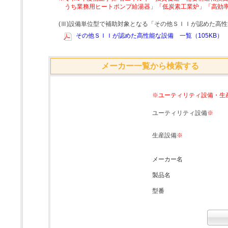
うち業務用ヒートポンプ給湯器」「低炭素工業炉」「高効
(Ⅲ)設備単位型で補助対象となる「その他ＳＩＩが認めた高
その他ＳＩＩが認めた高性能な設備 一覧（105KB）
メーカー一覧から検索する
※ユーティリティ設備・生
ユーティリティ設備
※
生産設備
※
メーカー名
製品名
型番