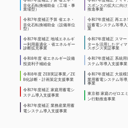
非化石転換補助金（工場・事
スポンスの拡大に向けた
業場型）
推進事業
令和7年度補正予算 省エネ・
令和7年度補正 再エネ
非化石転換補助金（設備単位
設蓄電システム等導入
型）
業
令和7年度補正 地域エネルギ
令和7年度補正 スマー
ー利用最適化・省エネルギー
ターを活用したディマ
診断拡充事業
スポンス実証事業
令和8年度 省エネルギー設備
令和7年度補正 系統用
投資利子補給金
ステム等導入支援事業
令和8年度 ZEB実証事業／ZE
令和7年度補正 大規模
B化診断・計画策定支援事業
業用蓄電システム等導
事業
令和7年度補正 家庭用蓄電シ
東京都 家庭のゼロエ
ステム導入支援事業
ン行動推進事業
令和7年度補正 業務産業用蓄
電システム導入支援事業