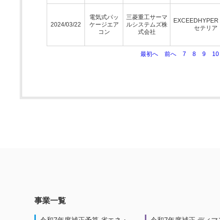
電気式パッ
三菱重工サーマ
EXCEEDHYPE
2024/03/22
ケージエア
ルシステムズ株
セテリア
コン
式会社
最初へ
前へ
7
8
9
10
事業一覧
令和7年度補正予算 省エネ・
令和7年度補正 ディマ