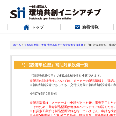
新着情報
トップ
ホーム
>
令和5年度補正予算 省エネルギー投資促進支援事業
> 『(Ⅲ)設備単位型』補助
『(Ⅲ)設備単位型』補助対象設備一覧
『(Ⅲ)設備単位型』の補助対象設備を検索できます。
※製品の詳細仕様については、メーカーの製品情報をご確認
※補助対象設備であっても、交付決定前に補助対象設備等の
令和7年5月2日時点
※製品型番は、メーカーより申請があった後、審査完了した
そのため、登録製品型番は都度本ページにてご確認くださ
※低炭素工業炉は製品型番登録を行っていません。申請を検
※令和5年度補正予算 省エネルギー投資促進・需要構造転換