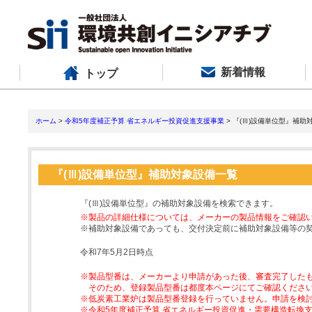
新着情報
トップ
ホーム
>
令和5年度補正予算 省エネルギー投資促進支援事業
> 『(Ⅲ)設備単位型』補助
『(Ⅲ)設備単位型』補助対象設備一覧
『(Ⅲ)設備単位型』の補助対象設備を検索できます。
※製品の詳細仕様については、メーカーの製品情報をご確認
※補助対象設備であっても、交付決定前に補助対象設備等の
令和7年5月2日時点
※製品型番は、メーカーより申請があった後、審査完了した
そのため、登録製品型番は都度本ページにてご確認くださ
※低炭素工業炉は製品型番登録を行っていません。申請を検
※令和5年度補正予算 省エネルギー投資促進・需要構造転換