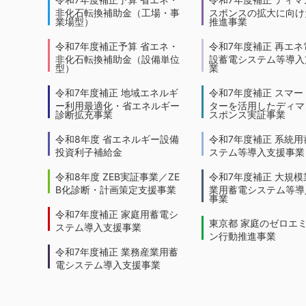
非化石転換補助金（工場・事
スポンスの拡大に向けた
業場型）
推進事業
令和7年度補正予算 省エネ・
令和7年度補正 再エネ
非化石転換補助金（設備単位
設蓄電システム等導入
型）
業
令和7年度補正 地域エネルギ
令和7年度補正 スマー
ー利用最適化・省エネルギー
ターを活用したディマ
診断拡充事業
スポンス実証事業
令和8年度 省エネルギー設備
令和7年度補正 系統用
投資利子補給金
ステム等導入支援事業
令和8年度 ZEB実証事業／ZE
令和7年度補正 大規模
B化診断・計画策定支援事業
業用蓄電システム等導
事業
令和7年度補正 家庭用蓄電シ
東京都 家庭のゼロエ
ステム導入支援事業
ン行動推進事業
令和7年度補正 業務産業用蓄
電システム導入支援事業