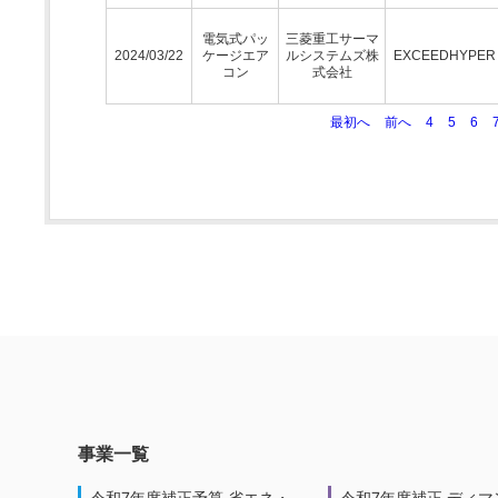
電気式パッ
三菱重工サーマ
2024/03/22
ケージエア
ルシステムズ株
EXCEEDHYPE
コン
式会社
最初へ
前へ
4
5
6
事業一覧
令和7年度補正予算 省エネ・
令和7年度補正 ディマ