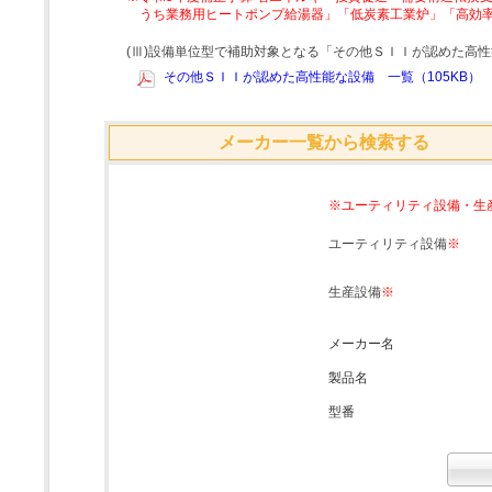
うち業務用ヒートポンプ給湯器」「低炭素工業炉」「高効
(Ⅲ)設備単位型で補助対象となる「その他ＳＩＩが認めた高
その他ＳＩＩが認めた高性能な設備 一覧（105KB）
メーカー一覧から検索する
※ユーティリティ設備・生
ユーティリティ設備
※
生産設備
※
メーカー名
製品名
型番