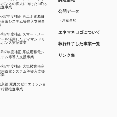
スポンスの拡大に向けたIoT化
推進事業
公開データ
令和7年度補正 再エネ電源併
・注意事項
設蓄電システム等導入支援事
業
エネマネロゴについて
令和7年度補正 スマートメー
ターを活用したディマンドリ
スポンス実証事業
執行終了した事業一覧
令和7年度補正 系統用蓄電シ
リンク集
ステム等導入支援事業
令和7年度補正 大規模業務産
業用蓄電システム等導入支援
事業
東京都 家庭のゼロエミッショ
ン行動推進事業