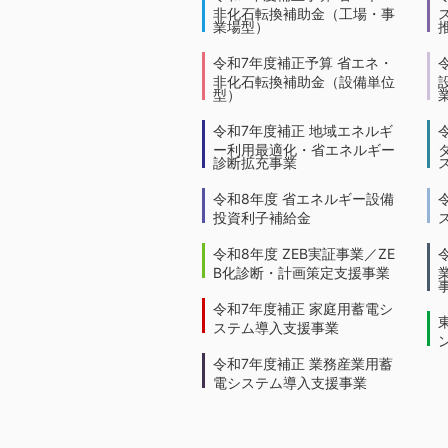
非化石転換補助金（工場・事
業場型）
令和7年度補正予算 省エネ・
非化石転換補助金（設備単位
型）
令和7年度補正 地域エネルギ
ー利用最適化・省エネルギー
診断拡充事業
令和8年度 省エネルギー設備
投資利子補給金
令和8年度 ZEB実証事業／ZE
B化診断・計画策定支援事業
令和7年度補正 家庭用蓄電シ
ステム導入支援事業
令和7年度補正 業務産業用蓄
電システム導入支援事業