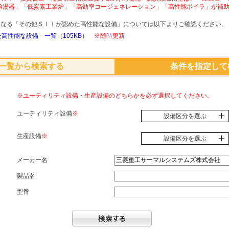
給湯器」「低炭素工業炉」「高効率コージェネレーション」「高性能ボイラ」が補
象となる「その他ＳＩＩが認めた高性能な設備」については以下よりご確認ください。
高性能な設備 一覧（105KB）
※随時更新
一覧から検索する
条件を指定して
※ユーティリティ設備・生産設備のどちらかを必ず選択してください。
ユーティリティ設備
※
設備区分を選ぶ
生産設備
※
設備区分を選ぶ
メーカー名
製品名
型番