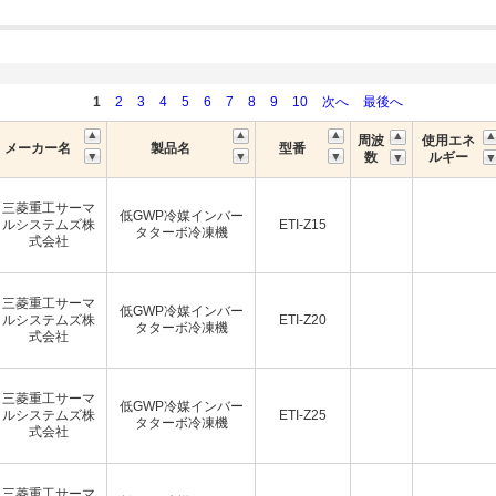
1
2
3
4
5
6
7
8
9
10
次へ
最後へ
周波
使用エネ
メーカー名
製品名
型番
数
ルギー
三菱重工サーマ
低GWP冷媒インバー
ルシステムズ株
ETI-Z15
タターボ冷凍機
式会社
三菱重工サーマ
低GWP冷媒インバー
ルシステムズ株
ETI-Z20
タターボ冷凍機
式会社
三菱重工サーマ
低GWP冷媒インバー
ルシステムズ株
ETI-Z25
タターボ冷凍機
式会社
三菱重工サーマ