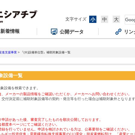
文字サイズ
小
中
大
新着情報
公開データ
リン
促進支援事業
> 『(Ⅲ)設備単位型』補助対象設備一覧
対象設備一覧
対象設備を検索できます。
は、メーカーの製品情報をご確認いただくか、メーカーへお問い合わせください。
、交付決定前に補助対象設備等の契約・発注等を行った場合は補助対象外となりま
り申請があった後、審査完了したものを順次公開しております。
は都度本ページにてご確認ください。
登録を行っていません。申請を検討されている方は、公募要領をご確認ください。
ネルギー投資促進・需要構造転換支援事業の(Ⅱ)電化・脱炭素燃転型は、「産業ヒ