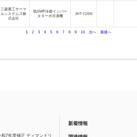
三菱重工サーマ
低GWP冷媒インバー
ルシステムズ株
JHT-Y165I
タターボ冷凍機
式会社
1
2
3
4
5
6
7
8
9
10
次へ
最後へ
新着情報
令和7年度補正 ディマンドリ
調達情報