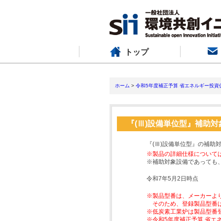
トップ
ホーム
>
令和5年度補正予算 省エネルギー投資
『(Ⅲ)設備単位型』補助
『(Ⅲ)設備単位型』の補助
※製品の詳細仕様について
※補助対象設備であっても
令和7年5月2日時点
※製品型番は、メーカーよ
そのため、登録製品型番
※低炭素工業炉は製品型番
※令和5年度補正予算 省エ