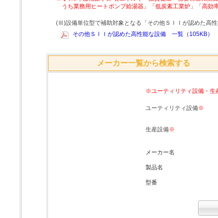
うち業務用ヒートポンプ給湯器」「低炭素工業炉」「高効
(Ⅲ)設備単位型で補助対象となる「その他ＳＩＩが認めた高
その他ＳＩＩが認めた高性能な設備 一覧（105KB）
メーカー一覧から検索する
※ユーティリティ設備・生
ユーティリティ設備
※
生産設備
※
メーカー名
製品名
型番