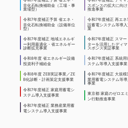
非化石転換補助金（工場・事
スポンスの拡大に向けた
業場型）
推進事業
令和7年度補正予算 省エネ・
令和7年度補正 再エネ
非化石転換補助金（設備単位
設蓄電システム等導入
型）
業
令和7年度補正 地域エネルギ
令和7年度補正 スマー
ー利用最適化・省エネルギー
ターを活用したディマ
診断拡充事業
スポンス実証事業
令和8年度 省エネルギー設備
令和7年度補正 系統用
投資利子補給金
ステム等導入支援事業
令和8年度 ZEB実証事業／ZE
令和7年度補正 大規模
B化診断・計画策定支援事業
業用蓄電システム等導
事業
令和7年度補正 家庭用蓄電シ
東京都 家庭のゼロエ
ステム導入支援事業
ン行動推進事業
令和7年度補正 業務産業用蓄
電システム導入支援事業