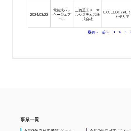
電気式パッ
三菱重工サーマ
EXCEEDHYPE
2024/03/22
ケージエア
ルシステムズ株
セテリア
コン
式会社
最初へ
前へ
3
4
5
事業一覧
令和7年度補正予算 省エネ・
令和7年度補正 ディマ