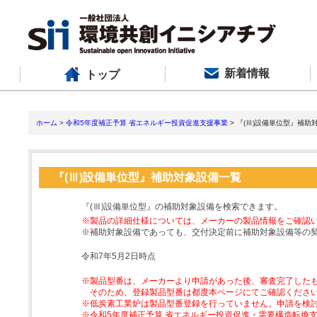
新着情報
トップ
ホーム
>
令和5年度補正予算 省エネルギー投資促進支援事業
> 『(Ⅲ)設備単位型』補助
『(Ⅲ)設備単位型』補助対象設備一覧
『(Ⅲ)設備単位型』の補助対象設備を検索できます。
※製品の詳細仕様については、メーカーの製品情報をご確認
※補助対象設備であっても、交付決定前に補助対象設備等の
令和7年5月2日時点
※製品型番は、メーカーより申請があった後、審査完了した
そのため、登録製品型番は都度本ページにてご確認くださ
※低炭素工業炉は製品型番登録を行っていません。申請を検
※令和5年度補正予算 省エネルギー投資促進・需要構造転換