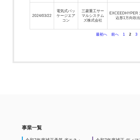
電気式パッ
三菱重工サー
EXCEEDHYPER
2024/03/22
ケージエア
マルシステム
込形1方向吹
コン
ズ株式会社
最初へ
前へ
1
2
3
事業一覧
令和7年度補正予算 省エネ・
令和7年度補正 ディマ