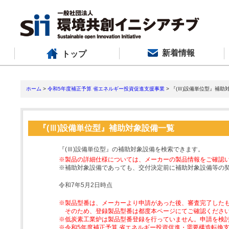
新着情報
トップ
ホーム
>
令和5年度補正予算 省エネルギー投資促進支援事業
> 『(Ⅲ)設備単位型』補助
『(Ⅲ)設備単位型』補助対象設備一覧
『(Ⅲ)設備単位型』の補助対象設備を検索できます。
※製品の詳細仕様については、メーカーの製品情報をご確認
※補助対象設備であっても、交付決定前に補助対象設備等の
令和7年5月2日時点
※製品型番は、メーカーより申請があった後、審査完了した
そのため、登録製品型番は都度本ページにてご確認くださ
※低炭素工業炉は製品型番登録を行っていません。申請を検
※令和5年度補正予算 省エネルギー投資促進・需要構造転換