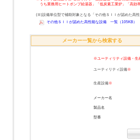
うち業務用ヒートポンプ給湯器」「低炭素工業炉」「高効
(Ⅲ)設備単位型で補助対象となる「その他ＳＩＩが認めた高
その他ＳＩＩが認めた高性能な設備 一覧（105KB）
メーカー一覧から検索する
※ユーティリティ設備・生
ユーティリティ設備
※
生産設備
※
メーカー名
製品名
型番