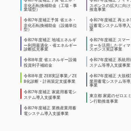
非化石転換補助金（工場・事
スポンスの拡大に向けた
業場型）
推進事業
令和7年度補正予算 省エネ・
令和7年度補正 再エネ
非化石転換補助金（設備単位
設蓄電システム等導入
型）
業
令和7年度補正 地域エネルギ
令和7年度補正 スマー
ー利用最適化・省エネルギー
ターを活用したディマ
診断拡充事業
スポンス実証事業
令和8年度 省エネルギー設備
令和7年度補正 系統用
投資利子補給金
ステム等導入支援事業
令和8年度 ZEB実証事業／ZE
令和7年度補正 大規模
B化診断・計画策定支援事業
業用蓄電システム等導
事業
令和7年度補正 家庭用蓄電シ
東京都 家庭のゼロエ
ステム導入支援事業
ン行動推進事業
令和7年度補正 業務産業用蓄
電システム導入支援事業