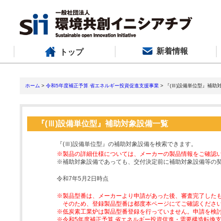
新着情報
トップ
ホーム
>
令和5年度補正予算 省エネルギー投資促進支援事業
> 『(Ⅲ)設備単位型』補助
『(Ⅲ)設備単位型』補助対象設備一覧
『(Ⅲ)設備単位型』の補助対象設備を検索できます。
※製品の詳細仕様については、メーカーの製品情報をご確認
※補助対象設備であっても、交付決定前に補助対象設備等の
令和7年5月2日時点
※製品型番は、メーカーより申請があった後、審査完了した
そのため、登録製品型番は都度本ページにてご確認くださ
※低炭素工業炉は製品型番登録を行っていません。申請を検
※令和5年度補正予算 省エネルギー投資促進・需要構造転換