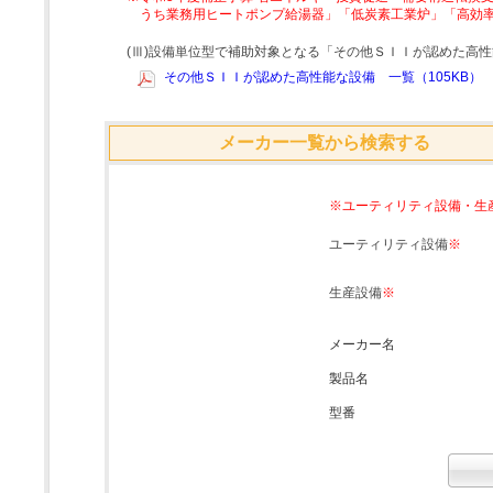
うち業務用ヒートポンプ給湯器」「低炭素工業炉」「高効
(Ⅲ)設備単位型で補助対象となる「その他ＳＩＩが認めた高
その他ＳＩＩが認めた高性能な設備 一覧（105KB）
メーカー一覧から検索する
※ユーティリティ設備・生
ユーティリティ設備
※
生産設備
※
メーカー名
製品名
型番