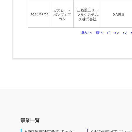
ガスヒート
三菱重工サー
2024/03/22
ポンプエア
マルシステム
XAIRⅡ
コン
ズ株式会社
最初へ
前へ
74
75
76
事業一覧
令和7年度補正予算 省エネ・
令和7年度補正 ディマ