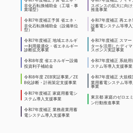
非化石転換補助金（工場・事
スポンスの拡大に向けた
業場型）
推進事業
令和7年度補正予算 省エネ・
令和7年度補正 再エネ
非化石転換補助金（設備単位
設蓄電システム等導入
型）
業
令和7年度補正 地域エネルギ
令和7年度補正 スマー
ー利用最適化・省エネルギー
ターを活用したディマ
診断拡充事業
スポンス実証事業
令和8年度 省エネルギー設備
令和7年度補正 系統用
投資利子補給金
ステム等導入支援事業
令和8年度 ZEB実証事業／ZE
令和7年度補正 大規模
B化診断・計画策定支援事業
業用蓄電システム等導
事業
令和7年度補正 家庭用蓄電シ
東京都 家庭のゼロエ
ステム導入支援事業
ン行動推進事業
令和7年度補正 業務産業用蓄
電システム導入支援事業