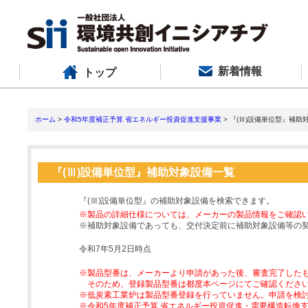
新着情報
トップ
ホーム
>
令和5年度補正予算 省エネルギー投資促進支援事業
> 『(Ⅲ)設備単位型』補助
『(Ⅲ)設備単位型』補助対象設備一覧
『(Ⅲ)設備単位型』の補助対象設備を検索できます。
※製品の詳細仕様については、メーカーの製品情報をご確認
※補助対象設備であっても、交付決定前に補助対象設備等の
令和7年5月2日時点
※製品型番は、メーカーより申請があった後、審査完了した
そのため、登録製品型番は都度本ページにてご確認くださ
※低炭素工業炉は製品型番登録を行っていません。申請を検
※令和5年度補正予算 省エネルギー投資促進・需要構造転換