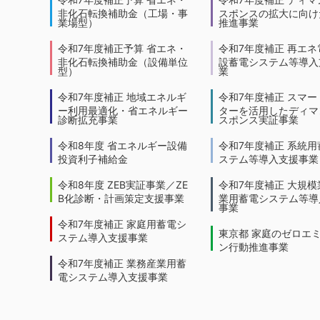
非化石転換補助金（工場・事
スポンスの拡大に向けた
業場型）
推進事業
令和7年度補正予算 省エネ・
令和7年度補正 再エネ
非化石転換補助金（設備単位
設蓄電システム等導入
型）
業
令和7年度補正 地域エネルギ
令和7年度補正 スマー
ー利用最適化・省エネルギー
ターを活用したディマ
診断拡充事業
スポンス実証事業
令和8年度 省エネルギー設備
令和7年度補正 系統用
投資利子補給金
ステム等導入支援事業
令和8年度 ZEB実証事業／ZE
令和7年度補正 大規模
B化診断・計画策定支援事業
業用蓄電システム等導
事業
令和7年度補正 家庭用蓄電シ
東京都 家庭のゼロエ
ステム導入支援事業
ン行動推進事業
令和7年度補正 業務産業用蓄
電システム導入支援事業