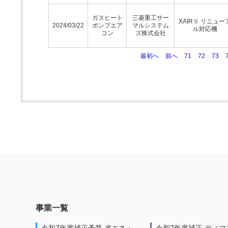
ガスヒート
三菱重工サー
XAIRⅡ リニュー
2024/03/22
ポンプエア
マルシステム
ル対応機
コン
ズ株式会社
最初へ
前へ
71
72
73
事業一覧
令和7年度補正予算 省エネ・
令和7年度補正 ディマ