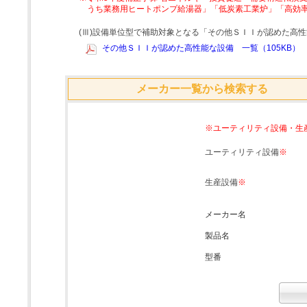
うち業務用ヒートポンプ給湯器」「低炭素工業炉」「高効
(Ⅲ)設備単位型で補助対象となる「その他ＳＩＩが認めた高
その他ＳＩＩが認めた高性能な設備 一覧（105KB）
メーカー一覧から検索する
※ユーティリティ設備・生
ユーティリティ設備
※
生産設備
※
メーカー名
製品名
型番