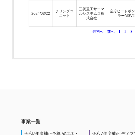
三菱重工サーマ
チリングユ
空冷ヒートポン
2024/03/22
ルシステムズ株
ニット
ラーMSV2
式会社
最初へ
前へ
1
2
3
事業一覧
令和7年度補正予算 省エネ・
令和7年度補正 ディマ