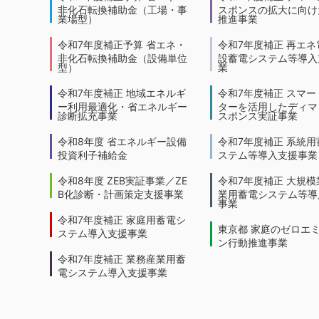
非化石転換補助金（工場・事
スポンスの拡大に向けた
業場型）
推進事業
令和7年度補正予算 省エネ・
令和7年度補正 再エネ
非化石転換補助金（設備単位
設蓄電システム等導入
型）
業
令和7年度補正 地域エネルギ
令和7年度補正 スマー
ー利用最適化・省エネルギー
ターを活用したディマ
診断拡充事業
スポンス実証事業
令和8年度 省エネルギー設備
令和7年度補正 系統用
投資利子補給金
ステム等導入支援事業
令和8年度 ZEB実証事業／ZE
令和7年度補正 大規模
B化診断・計画策定支援事業
業用蓄電システム等導
事業
令和7年度補正 家庭用蓄電シ
東京都 家庭のゼロエ
ステム導入支援事業
ン行動推進事業
令和7年度補正 業務産業用蓄
電システム導入支援事業