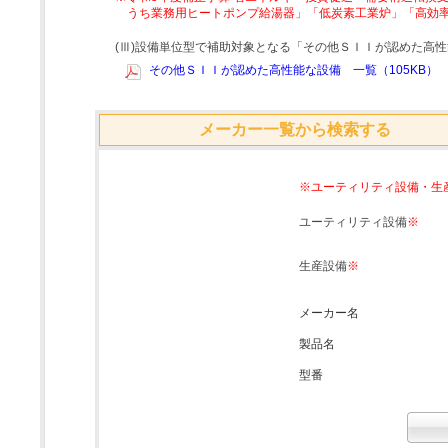
うち業務用ヒートポンプ給湯器」「低炭素工業炉」「高効
(Ⅲ)設備単位型で補助対象となる「その他ＳＩＩが認めた高
その他ＳＩＩが認めた高性能な設備 一覧（105KB）
メーカー一覧から検索する
※ユーティリティ設備・生
ユーティリティ設備
※
生産設備
※
メーカー名
製品名
型番