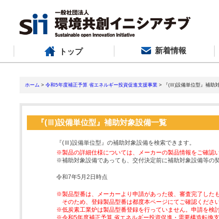
新着情報
トップ
ホーム
>
令和5年度補正予算 省エネルギー投資促進支援事業
> 『(Ⅲ)設備単位型』補助
『(Ⅲ)設備単位型』補助対象設備一覧
『(Ⅲ)設備単位型』の補助対象設備を検索できます。
※製品の詳細仕様については、メーカーの製品情報をご確認
※補助対象設備であっても、交付決定前に補助対象設備等の
令和7年5月2日時点
※製品型番は、メーカーより申請があった後、審査完了した
そのため、登録製品型番は都度本ページにてご確認くださ
※低炭素工業炉は製品型番登録を行っていません。申請を検
※令和5年度補正予算 省エネルギー投資促進・需要構造転換