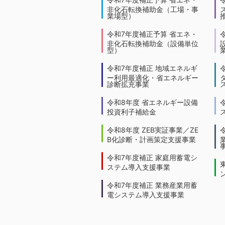
非化石転換補助金（工場・事
業場型）
令和7年度補正予算 省エネ・
非化石転換補助金（設備単位
型）
令和7年度補正 地域エネルギ
ー利用最適化・省エネルギー
診断拡充事業
令和8年度 省エネルギー設備
投資利子補給金
令和8年度 ZEB実証事業／ZE
B化診断・計画策定支援事業
令和7年度補正 家庭用蓄電シ
ステム導入支援事業
令和7年度補正 業務産業用蓄
電システム導入支援事業