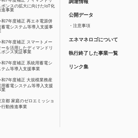
調達情報
スポンスの拡大に向けたIoT化
推進事業
公開データ
令和7年度補正 再エネ電源併
・注意事項
設蓄電システム等導入支援事
業
エネマネロゴについて
令和7年度補正 スマートメー
ターを活用したディマンドリ
スポンス実証事業
執行終了した事業一覧
令和7年度補正 系統用蓄電シ
リンク集
ステム等導入支援事業
令和7年度補正 大規模業務産
業用蓄電システム等導入支援
事業
東京都 家庭のゼロエミッショ
ン行動推進事業