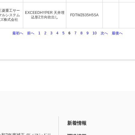
三菱重工サー
EXCEEDHYPER 天井埋
マルシステム
FDTWZ635H5SA
込形2方向吹出し
ズ株式会社
最初へ
前へ
1
2
3
4
5
6
7
8
9
10
次へ
最後へ
新着情報
令和7年度補正 ディマンドリ