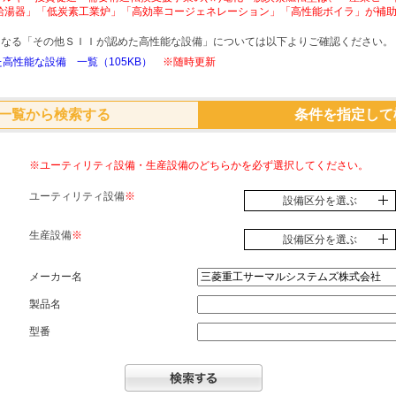
給湯器」「低炭素工業炉」「高効率コージェネレーション」「高性能ボイラ」が補
象となる「その他ＳＩＩが認めた高性能な設備」については以下よりご確認ください。
高性能な設備 一覧（105KB）
※随時更新
一覧から検索する
条件を指定して
※ユーティリティ設備・生産設備のどちらかを必ず選択してください。
ユーティリティ設備
※
設備区分を選ぶ
生産設備
※
設備区分を選ぶ
メーカー名
製品名
型番