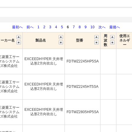
最初へ
前へ
1
2
3
4
5
6
7
8
9
10
次へ
最後へ
周
使用エ
メーカー名
製品名
型番
波
ネルギ
数
ー
三菱重工サー
EXCEEDHYPER 天井埋
マルシステム
FDTWZ2245HP5SA
込形2方向吹出し
ズ株式会社
三菱重工サー
EXCEEDHYPER 天井埋
マルシステム
FDTWZ2245HT5SA
込形2方向吹出し
ズ株式会社
三菱重工サー
EXCEEDHYPER 天井埋
マルシステム
FDTWZ2805HP5SA
込形2方向吹出し
ズ株式会社