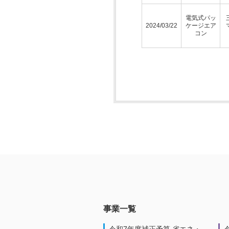
電気式パッ
2024/03/22
ケージエア
コン
事業一覧
令和7年度補正予算 省エネ・