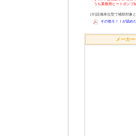
うち業務用ヒートポンプ
(Ⅲ)設備単位型で補助対
その他ＳＩＩが認めた
メーカー