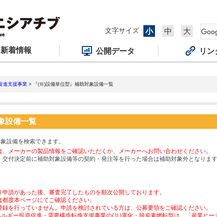
文字サイズ
小
中
大
新着情報
公開データ
リン
促進支援事業
> 『(Ⅲ)設備単位型』補助対象設備一覧
対象設備一覧
対象設備を検索できます。
は、メーカーの製品情報をご確認いただくか、メーカーへお問い合わせください。
、交付決定前に補助対象設備等の契約・発注等を行った場合は補助対象外となりま
り申請があった後、審査完了したものを順次公開しております。
は都度本ページにてご確認ください。
登録を行っていません。申請を検討されている方は、公募要領をご確認ください。
ネルギー投資促進・需要構造転換支援事業の(Ⅱ)電化・脱炭素燃転型は、「産業ヒ