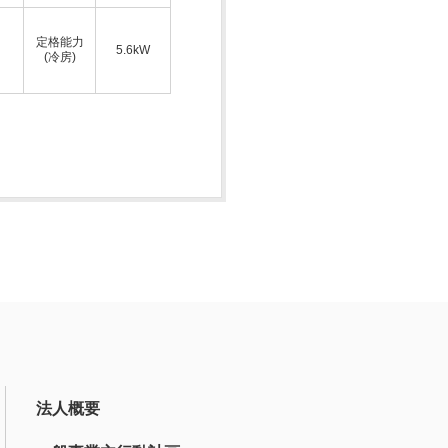
定格能力
5.6kW
(冷房)
法人概要