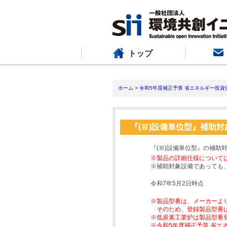
トップ
ホーム
>
令和5年度補正予算 省エネルギー投資
『(Ⅲ)設備単位型』補助
『(Ⅲ)設備単位型』の補助
※製品の詳細仕様について
※補助対象設備であっても
令和7年5月2日時点
※製品型番は、メーカーよ
そのため、登録製品型番
※低炭素工業炉は製品型番
※令和5年度補正予算 省エ