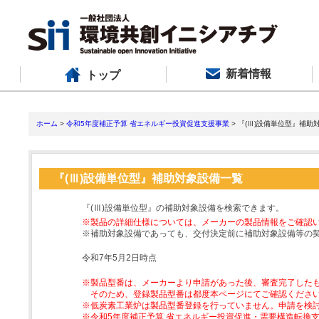
新着情報
トップ
ホーム
>
令和5年度補正予算 省エネルギー投資促進支援事業
> 『(Ⅲ)設備単位型』補助
『(Ⅲ)設備単位型』補助対象設備一覧
『(Ⅲ)設備単位型』の補助対象設備を検索できます。
※製品の詳細仕様については、メーカーの製品情報をご確認
※補助対象設備であっても、交付決定前に補助対象設備等の
令和7年5月2日時点
※製品型番は、メーカーより申請があった後、審査完了した
そのため、登録製品型番は都度本ページにてご確認くださ
※低炭素工業炉は製品型番登録を行っていません。申請を検
※令和5年度補正予算 省エネルギー投資促進・需要構造転換