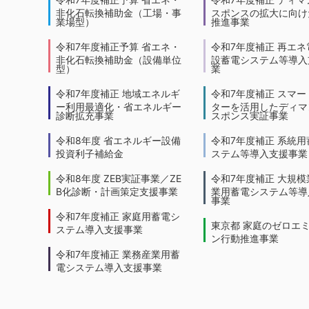
非化石転換補助金（工場・事
スポンスの拡大に向けた
業場型）
推進事業
令和7年度補正予算 省エネ・
令和7年度補正 再エネ
非化石転換補助金（設備単位
設蓄電システム等導入
型）
業
令和7年度補正 地域エネルギ
令和7年度補正 スマー
ー利用最適化・省エネルギー
ターを活用したディマ
診断拡充事業
スポンス実証事業
令和8年度 省エネルギー設備
令和7年度補正 系統用
投資利子補給金
ステム等導入支援事業
令和8年度 ZEB実証事業／ZE
令和7年度補正 大規模
B化診断・計画策定支援事業
業用蓄電システム等導
事業
令和7年度補正 家庭用蓄電シ
東京都 家庭のゼロエ
ステム導入支援事業
ン行動推進事業
令和7年度補正 業務産業用蓄
電システム導入支援事業