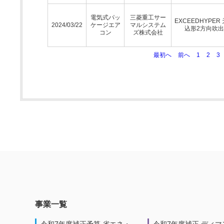
電気式パッ
三菱重工サー
EXCEEDHYPER
2024/03/22
ケージエア
マルシステム
込形2方向吹
コン
ズ株式会社
最初へ
前へ
1
2
3
事業一覧
令和7年度補正予算 省エネ・
令和7年度補正 ディマ