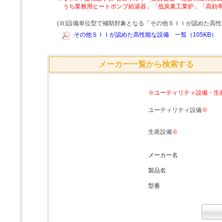
うち業務用ヒートポンプ給湯器」「低炭素工業炉」「高効
(Ⅲ)設備単位型で補助対象となる「その他ＳＩＩが認めた高
その他ＳＩＩが認めた高性能な設備 一覧（105KB）
メーカー一覧から検索する
※ユーティリティ設備・生
ユーティリティ設備
※
生産設備
※
メーカー名
製品名
型番