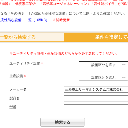
給湯器」「低炭素工業炉」「高効率コージェネレーション」「高性能ボイラ」が補
象となる「その他ＳＩＩが認めた高性能な設備」については以下よりご確認ください。
高性能な設備 一覧（105KB）
※随時更新
一覧から検索する
条件を指定して
※ユーティリティ設備・生産設備のどちらかを必ず選択してください。
ユーティリティ設備
※
設備区分を選ぶ
生産設備
※
設備区分を選ぶ
メーカー名
製品名
型番