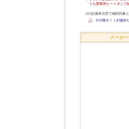
うち業務用ヒートポンプ
(Ⅲ)設備単位型で補助対
その他ＳＩＩが認めた
メーカー