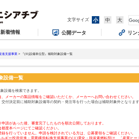
文字サイズ
小
中
大
新着情報
公開データ
リン
促進支援事業
> 『(Ⅲ)設備単位型』補助対象設備一覧
対象設備一覧
対象設備を検索できます。
は、メーカーの製品情報をご確認いただくか、メーカーへお問い合わせください。
、交付決定前に補助対象設備等の契約・発注等を行った場合は補助対象外となりま
り申請があった後、審査完了したものを順次公開しております。
は都度本ページにてご確認ください。
登録を行っていません。申請を検討されている方は、公募要領をご確認ください。
ネルギー投資促進・需要構造転換支援事業の(Ⅱ)電化・脱炭素燃転型は、「産業ヒ