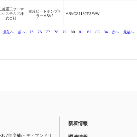
三菱重工サーマ
空冷ヒートポンプチ
ルシステムズ株
MSVCS1182P3FVW
ラーMSV2
式会社
最初へ
前へ
75
76
77
78
79
80
81
82
83
84
次へ
最後へ
新着情報
令和7年度補正 ディマンドリ
調達情報