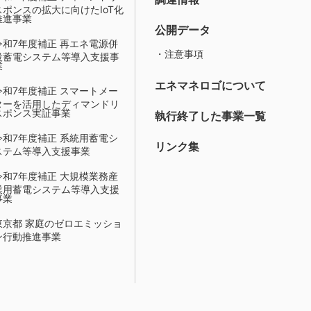
スポンスの拡大に向けたIoT化
推進事業
公開データ
令和7年度補正 再エネ電源併
・注意事項
設蓄電システム等導入支援事
業
エネマネロゴについて
令和7年度補正 スマートメー
ターを活用したディマンドリ
スポンス実証事業
執行終了した事業一覧
令和7年度補正 系統用蓄電シ
リンク集
ステム等導入支援事業
令和7年度補正 大規模業務産
業用蓄電システム等導入支援
事業
東京都 家庭のゼロエミッショ
ン行動推進事業