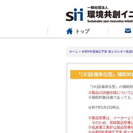
トップ
ホーム
>
令和5年度補正予算 省エネルギー投資
『(Ⅲ)設備単位型』補助
『(Ⅲ)設備単位型』の補助
※製品の詳細仕様について
※補助対象設備であっても
令和7年5月2日時点
※製品型番は、メーカーよ
そのため、登録製品型番
※低炭素工業炉は製品型番
※令和5年度補正予算 省エ