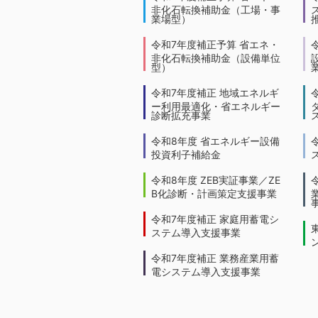
非化石転換補助金（工場・事
業場型）
令和7年度補正予算 省エネ・
非化石転換補助金（設備単位
型）
令和7年度補正 地域エネルギ
ー利用最適化・省エネルギー
診断拡充事業
令和8年度 省エネルギー設備
投資利子補給金
令和8年度 ZEB実証事業／ZE
B化診断・計画策定支援事業
令和7年度補正 家庭用蓄電シ
ステム導入支援事業
令和7年度補正 業務産業用蓄
電システム導入支援事業