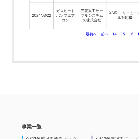
ガスヒート
三菱重工サー
XAIRⅡ リニュー
2024/03/22
ポンプエア
マルシステム
ル対応機
コン
ズ株式会社
最初へ
前へ
14
15
16
事業一覧
令和7年度補正予算 省エネ・
令和7年度補正 ディマ