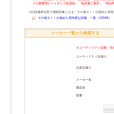
うち業務用ヒートポンプ給湯器」「低炭素工業炉」「高効
(Ⅲ)設備単位型で補助対象となる「その他ＳＩＩが認めた高
その他ＳＩＩが認めた高性能な設備 一覧（105KB）
メーカー一覧から検索する
※ユーティリティ設備・生
ユーティリティ設備
※
生産設備
※
メーカー名
製品名
型番