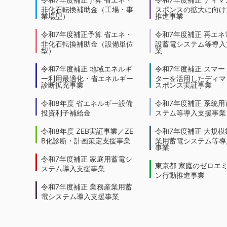
非化石転換補助金（工場・事
スポンスの拡大に向けた
業場型）
推進事業
令和7年度補正予算 省エネ・
令和7年度補正 再エネ
非化石転換補助金（設備単位
設蓄電システム等導入
型）
業
令和7年度補正 地域エネルギ
令和7年度補正 スマー
ー利用最適化・省エネルギー
ターを活用したディマ
診断拡充事業
スポンス実証事業
令和8年度 省エネルギー設備
令和7年度補正 系統用
投資利子補給金
ステム等導入支援事業
令和8年度 ZEB実証事業／ZE
令和7年度補正 大規模
B化診断・計画策定支援事業
業用蓄電システム等導
事業
令和7年度補正 家庭用蓄電シ
東京都 家庭のゼロエ
ステム導入支援事業
ン行動推進事業
令和7年度補正 業務産業用蓄
電システム導入支援事業