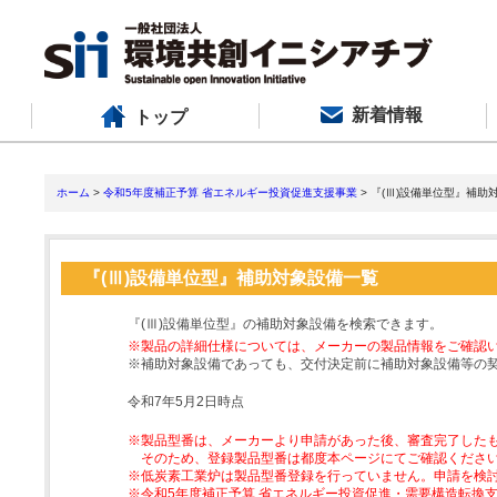
新着情報
トップ
ホーム
>
令和5年度補正予算 省エネルギー投資促進支援事業
> 『(Ⅲ)設備単位型』補助
『(Ⅲ)設備単位型』補助対象設備一覧
『(Ⅲ)設備単位型』の補助対象設備を検索できます。
※製品の詳細仕様については、メーカーの製品情報をご確認
※補助対象設備であっても、交付決定前に補助対象設備等の
令和7年5月2日時点
※製品型番は、メーカーより申請があった後、審査完了した
そのため、登録製品型番は都度本ページにてご確認くださ
※低炭素工業炉は製品型番登録を行っていません。申請を検
※令和5年度補正予算 省エネルギー投資促進・需要構造転換