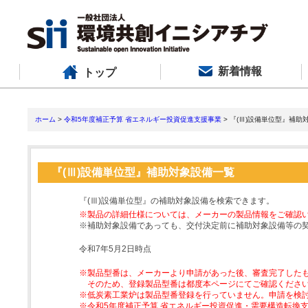
新着情報
トップ
ホーム
>
令和5年度補正予算 省エネルギー投資促進支援事業
> 『(Ⅲ)設備単位型』補助
『(Ⅲ)設備単位型』補助対象設備一覧
『(Ⅲ)設備単位型』の補助対象設備を検索できます。
※製品の詳細仕様については、メーカーの製品情報をご確認
※補助対象設備であっても、交付決定前に補助対象設備等の
令和7年5月2日時点
※製品型番は、メーカーより申請があった後、審査完了した
そのため、登録製品型番は都度本ページにてご確認くださ
※低炭素工業炉は製品型番登録を行っていません。申請を検
※令和5年度補正予算 省エネルギー投資促進・需要構造転換