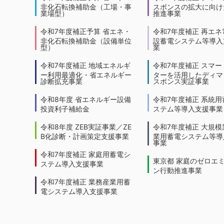
非化石転換補助金（工場・事
スポンスの拡大に向けた
業場型）
推進事業
令和7年度補正予算 省エネ・
令和7年度補正 再エネ
非化石転換補助金（設備単位
設蓄電システム等導入
型）
業
令和7年度補正 地域エネルギ
令和7年度補正 スマー
ー利用最適化・省エネルギー
ターを活用したディマ
診断拡充事業
スポンス実証事業
令和8年度 省エネルギー設備
令和7年度補正 系統用
投資利子補給金
ステム等導入支援事業
令和8年度 ZEB実証事業／ZE
令和7年度補正 大規模
B化診断・計画策定支援事業
業用蓄電システム等導
事業
令和7年度補正 家庭用蓄電シ
東京都 家庭のゼロエ
ステム導入支援事業
ン行動推進事業
令和7年度補正 業務産業用蓄
電システム導入支援事業