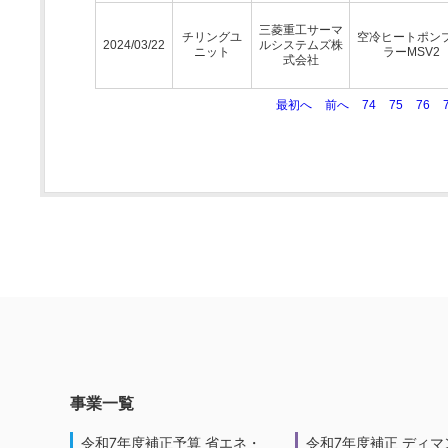
三菱重工サーマ
チリングユ
空冷ヒートポン
2024/03/22
ルシステムズ株
ニット
ラーMSV2
式会社
最初へ
前へ
74
75
76
事業一覧
令和7年度補正予算 省エネ・
令和7年度補正 ディマ