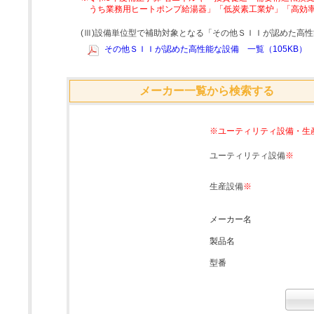
うち業務用ヒートポンプ給湯器」「低炭素工業炉」「高効
(Ⅲ)設備単位型で補助対象となる「その他ＳＩＩが認めた高
その他ＳＩＩが認めた高性能な設備 一覧（105KB）
メーカー一覧から検索する
※ユーティリティ設備・生
ユーティリティ設備
※
生産設備
※
メーカー名
製品名
型番