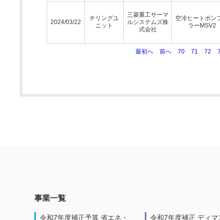
三菱重工サーマ
チリングユ
空冷ヒートポン
2024/03/22
ルシステムズ株
ニット
ラーMSV2
式会社
最初へ
前へ
70
71
72
事業一覧
令和7年度補正予算 省エネ・
令和7年度補正 ディマ