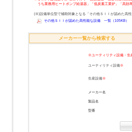
うち業務用ヒートポンプ給湯器」「低炭素工業炉」「高効
(Ⅲ)設備単位型で補助対象となる「その他ＳＩＩが認めた高
その他ＳＩＩが認めた高性能な設備 一覧（105KB）
メーカー一覧から検索する
※ユーティリティ設備・生
ユーティリティ設備
※
生産設備
※
メーカー名
製品名
型番