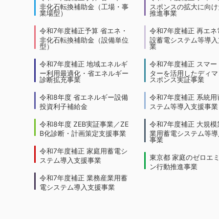
非化石転換補助金（工場・事
スポンスの拡大に向けた
業場型）
推進事業
令和7年度補正予算 省エネ・
令和7年度補正 再エネ
非化石転換補助金（設備単位
設蓄電システム等導入
型）
業
令和7年度補正 地域エネルギ
令和7年度補正 スマー
ー利用最適化・省エネルギー
ターを活用したディマ
診断拡充事業
スポンス実証事業
令和8年度 省エネルギー設備
令和7年度補正 系統用
投資利子補給金
ステム等導入支援事業
令和8年度 ZEB実証事業／ZE
令和7年度補正 大規模
B化診断・計画策定支援事業
業用蓄電システム等導
事業
令和7年度補正 家庭用蓄電シ
東京都 家庭のゼロエ
ステム導入支援事業
ン行動推進事業
令和7年度補正 業務産業用蓄
電システム導入支援事業