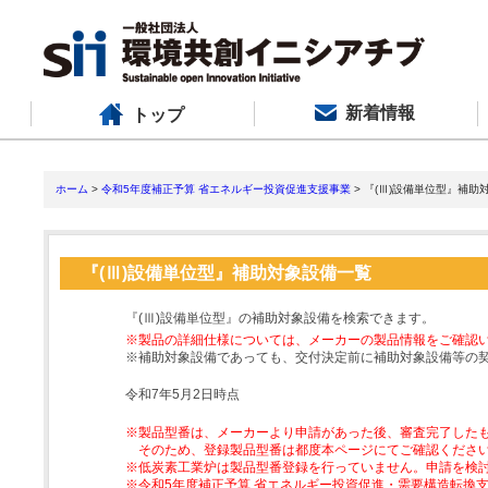
新着情報
トップ
ホーム
>
令和5年度補正予算 省エネルギー投資促進支援事業
> 『(Ⅲ)設備単位型』補助
『(Ⅲ)設備単位型』補助対象設備一覧
『(Ⅲ)設備単位型』の補助対象設備を検索できます。
※製品の詳細仕様については、メーカーの製品情報をご確認
※補助対象設備であっても、交付決定前に補助対象設備等の
令和7年5月2日時点
※製品型番は、メーカーより申請があった後、審査完了した
そのため、登録製品型番は都度本ページにてご確認くださ
※低炭素工業炉は製品型番登録を行っていません。申請を検
※令和5年度補正予算 省エネルギー投資促進・需要構造転換