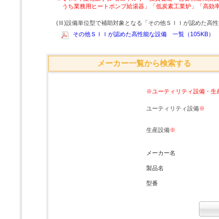
うち業務用ヒートポンプ給湯器」「低炭素工業炉」「高効
(Ⅲ)設備単位型で補助対象となる「その他ＳＩＩが認めた高
その他ＳＩＩが認めた高性能な設備 一覧（105KB）
メーカー一覧から検索する
※ユーティリティ設備・生
ユーティリティ設備
※
生産設備
※
メーカー名
製品名
型番