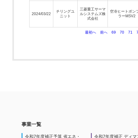
三菱重工サーマ
チリングユ
空冷ヒートポン
2024/03/22
ルシステムズ株
ニット
ラーMSV2
式会社
最初へ
前へ
69
70
71
事業一覧
令和7年度補正予算 省エネ・
令和7年度補正 ディマ