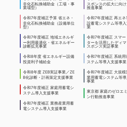
非化石転換補助金（工場・事
スポンスの拡大に向けた
業場型）
推進事業
令和7年度補正予算 省エネ・
令和7年度補正 再エネ
非化石転換補助金（設備単位
設蓄電システム等導入
型）
業
令和7年度補正 地域エネルギ
令和7年度補正 スマー
ー利用最適化・省エネルギー
ターを活用したディマ
診断拡充事業
スポンス実証事業
令和8年度 省エネルギー設備
令和7年度補正 系統用
投資利子補給金
ステム等導入支援事業
令和8年度 ZEB実証事業／ZE
令和7年度補正 大規模
B化診断・計画策定支援事業
業用蓄電システム等導
事業
令和7年度補正 家庭用蓄電シ
東京都 家庭のゼロエ
ステム導入支援事業
ン行動推進事業
令和7年度補正 業務産業用蓄
電システム導入支援事業