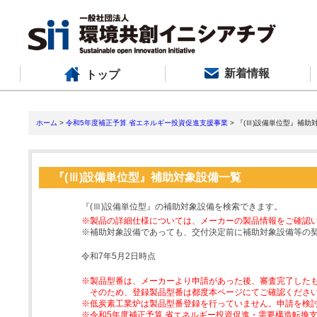
新着情報
トップ
ホーム
>
令和5年度補正予算 省エネルギー投資促進支援事業
> 『(Ⅲ)設備単位型』補助
『(Ⅲ)設備単位型』補助対象設備一覧
『(Ⅲ)設備単位型』の補助対象設備を検索できます。
※製品の詳細仕様については、メーカーの製品情報をご確認
※補助対象設備であっても、交付決定前に補助対象設備等の
令和7年5月2日時点
※製品型番は、メーカーより申請があった後、審査完了した
そのため、登録製品型番は都度本ページにてご確認くださ
※低炭素工業炉は製品型番登録を行っていません。申請を検
※令和5年度補正予算 省エネルギー投資促進・需要構造転換