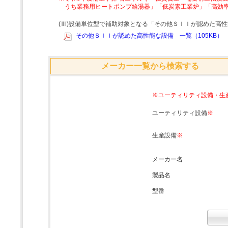
うち業務用ヒートポンプ給湯器」「低炭素工業炉」「高効
(Ⅲ)設備単位型で補助対象となる「その他ＳＩＩが認めた高
その他ＳＩＩが認めた高性能な設備 一覧（105KB）
メーカー一覧から検索する
※ユーティリティ設備・生
ユーティリティ設備
※
生産設備
※
メーカー名
製品名
型番