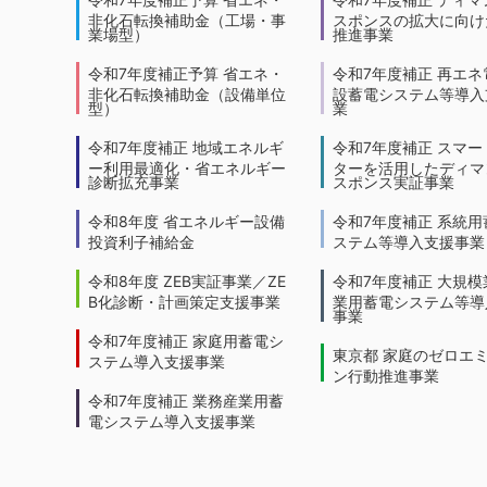
非化石転換補助金（工場・事
スポンスの拡大に向けた
業場型）
推進事業
令和7年度補正予算 省エネ・
令和7年度補正 再エネ
非化石転換補助金（設備単位
設蓄電システム等導入
型）
業
令和7年度補正 地域エネルギ
令和7年度補正 スマー
ー利用最適化・省エネルギー
ターを活用したディマ
診断拡充事業
スポンス実証事業
令和8年度 省エネルギー設備
令和7年度補正 系統用
投資利子補給金
ステム等導入支援事業
令和8年度 ZEB実証事業／ZE
令和7年度補正 大規模
B化診断・計画策定支援事業
業用蓄電システム等導
事業
令和7年度補正 家庭用蓄電シ
東京都 家庭のゼロエ
ステム導入支援事業
ン行動推進事業
令和7年度補正 業務産業用蓄
電システム導入支援事業