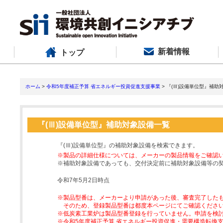
新着情報
トップ
ホーム
>
令和5年度補正予算 省エネルギー投資促進支援事業
> 『(Ⅲ)設備単位型』補助
『(Ⅲ)設備単位型』補助対象設備一覧
『(Ⅲ)設備単位型』の補助対象設備を検索できます。
※製品の詳細仕様については、メーカーの製品情報をご確認
※補助対象設備であっても、交付決定前に補助対象設備等の
令和7年5月2日時点
※製品型番は、メーカーより申請があった後、審査完了した
そのため、登録製品型番は都度本ページにてご確認くださ
※低炭素工業炉は製品型番登録を行っていません。申請を検
※令和5年度補正予算 省エネルギー投資促進・需要構造転換