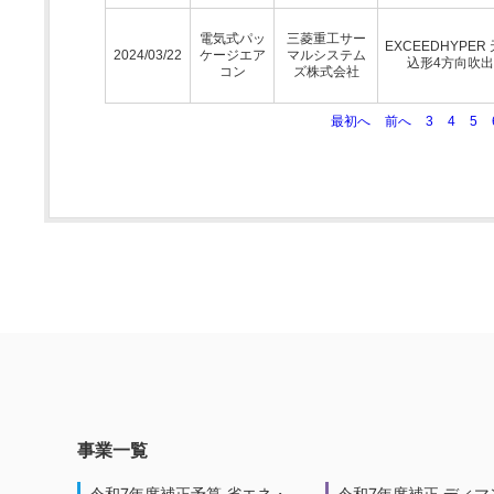
電気式パッ
三菱重工サー
EXCEEDHYPER
2024/03/22
ケージエア
マルシステム
込形4方向吹
コン
ズ株式会社
最初へ
前へ
3
4
5
事業一覧
令和7年度補正予算 省エネ・
令和7年度補正 ディマ