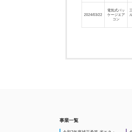
電気式パッ
2024/03/22
ケージエア
コン
事業一覧
令和7年度補正予算 省エネ・