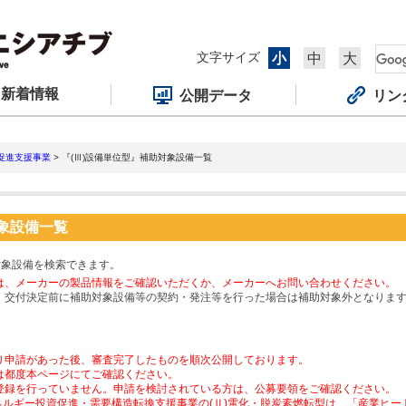
文字サイズ
小
中
大
新着情報
公開データ
リン
促進支援事業
> 『(Ⅲ)設備単位型』補助対象設備一覧
対象設備一覧
対象設備を検索できます。
は、メーカーの製品情報をご確認いただくか、メーカーへお問い合わせください。
、交付決定前に補助対象設備等の契約・発注等を行った場合は補助対象外となりま
り申請があった後、審査完了したものを順次公開しております。
は都度本ページにてご確認ください。
登録を行っていません。申請を検討されている方は、公募要領をご確認ください。
ネルギー投資促進・需要構造転換支援事業の(Ⅱ)電化・脱炭素燃転型は、「産業ヒ