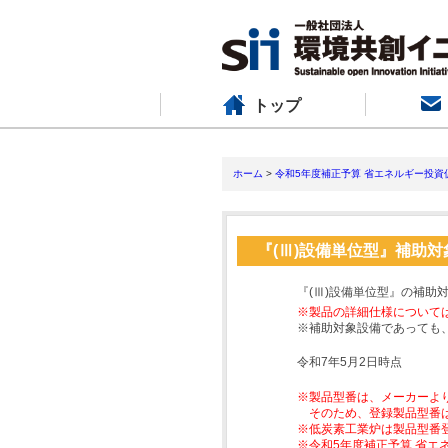
トップ
ホーム
>
令和5年度補正予算 省エネルギー投資
『(Ⅲ)設備単位型』補助
『(Ⅲ)設備単位型』の補助
※製品の詳細仕様について
※補助対象設備であっても
令和7年5月2日時点
※製品型番は、メーカーよ
そのため、登録製品型番
※低炭素工業炉は製品型番
※令和5年度補正予算 省エ