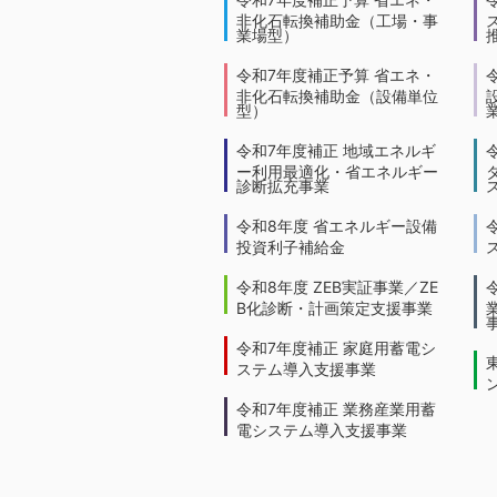
非化石転換補助金（工場・事
業場型）
令和7年度補正予算 省エネ・
非化石転換補助金（設備単位
型）
令和7年度補正 地域エネルギ
ー利用最適化・省エネルギー
診断拡充事業
令和8年度 省エネルギー設備
投資利子補給金
令和8年度 ZEB実証事業／ZE
B化診断・計画策定支援事業
令和7年度補正 家庭用蓄電シ
ステム導入支援事業
令和7年度補正 業務産業用蓄
電システム導入支援事業