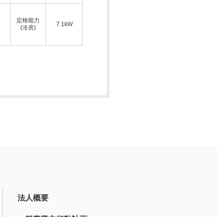
定格能力
7.1kW
(冷房)
法人概要