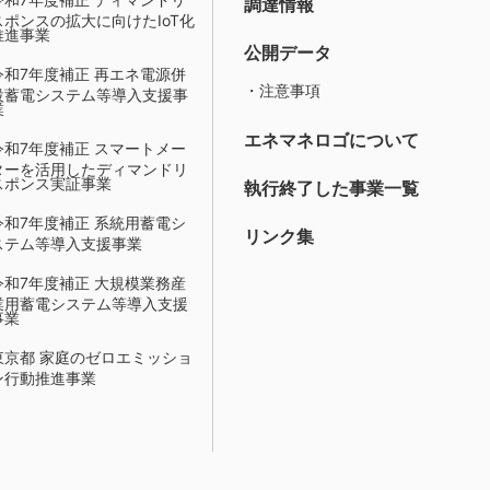
調達情報
スポンスの拡大に向けたIoT化
推進事業
公開データ
令和7年度補正 再エネ電源併
・注意事項
設蓄電システム等導入支援事
業
エネマネロゴについて
令和7年度補正 スマートメー
ターを活用したディマンドリ
スポンス実証事業
執行終了した事業一覧
令和7年度補正 系統用蓄電シ
リンク集
ステム等導入支援事業
令和7年度補正 大規模業務産
業用蓄電システム等導入支援
事業
東京都 家庭のゼロエミッショ
ン行動推進事業