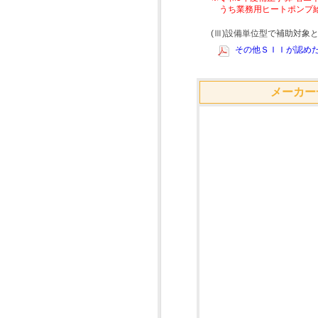
うち業務用ヒートポンプ
(Ⅲ)設備単位型で補助対
その他ＳＩＩが認めた
メーカー