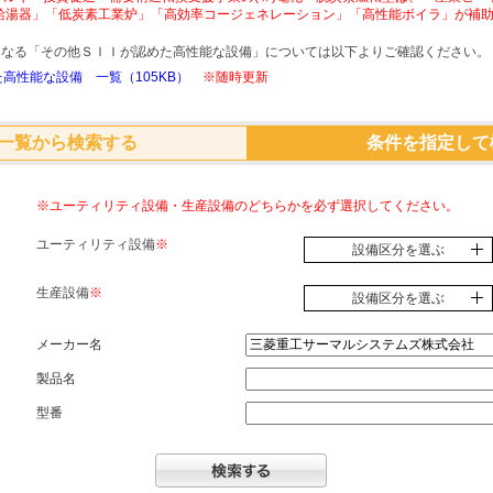
給湯器」「低炭素工業炉」「高効率コージェネレーション」「高性能ボイラ」が補
象となる「その他ＳＩＩが認めた高性能な設備」については以下よりご確認ください。
高性能な設備 一覧（105KB）
※随時更新
一覧から検索する
条件を指定して
※ユーティリティ設備・生産設備のどちらかを必ず選択してください。
ユーティリティ設備
※
設備区分を選ぶ
生産設備
※
設備区分を選ぶ
メーカー名
製品名
型番