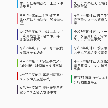
非化石転換補助金（工場・事
スポンスの拡大に向けた
業場型）
推進事業
令和7年度補正予算 省エネ・
令和7年度補正 再エネ
非化石転換補助金（設備単位
設蓄電システム等導入
型）
業
令和7年度補正 地域エネルギ
令和7年度補正 スマー
ー利用最適化・省エネルギー
ターを活用したディマ
診断拡充事業
スポンス実証事業
令和8年度 省エネルギー設備
令和7年度補正 系統用
投資利子補給金
ステム等導入支援事業
令和8年度 ZEB実証事業／ZE
令和7年度補正 大規模
B化診断・計画策定支援事業
業用蓄電システム等導
事業
令和7年度補正 家庭用蓄電シ
東京都 家庭のゼロエ
ステム導入支援事業
ン行動推進事業
令和7年度補正 業務産業用蓄
電システム導入支援事業