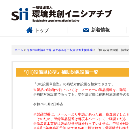
新着情報
トップ
ホーム
>
令和5年度補正予算 省エネルギー投資促進支援事業
> 『(Ⅲ)設備単位型』補助
『(Ⅲ)設備単位型』補助対象設備一覧
『(Ⅲ)設備単位型』の補助対象設備を検索できます。
※製品の詳細仕様については、メーカーの製品情報をご確認
※補助対象設備であっても、交付決定前に補助対象設備等の
令和7年5月2日時点
※製品型番は、メーカーより申請があった後、審査完了した
そのため、登録製品型番は都度本ページにてご確認くださ
※低炭素工業炉は製品型番登録を行っていません。申請を検
※令和5年度補正予算 省エネルギー投資促進・需要構造転換