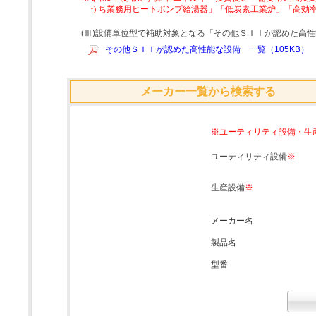
うち業務用ヒートポンプ給湯器」「低炭素工業炉」「高効
(Ⅲ)設備単位型で補助対象となる「その他ＳＩＩが認めた高
その他ＳＩＩが認めた高性能な設備 一覧（105KB）
メーカー一覧から検索する
※ユーティリティ設備・生
ユーティリティ設備
※
生産設備
※
メーカー名
製品名
型番