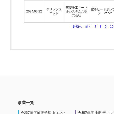
三菱重工サーマ
チリングユ
空冷ヒートポン
2024/03/22
ルシステムズ株
ニット
ラーMSV2
式会社
最初へ
前へ
7
8
9
10
事業一覧
令和7年度補正予算 省エネ・
令和7年度補正 ディマ