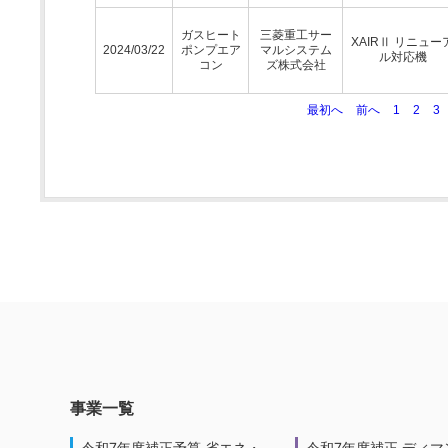
ガスヒート
三菱重工サー
XAIRⅡ リニュー
2024/03/22
ポンプエア
マルシステム
ル対応機
コン
ズ株式会社
最初へ
前へ
1
2
3
事業一覧
令和7年度補正予算 省エネ・
令和7年度補正 ディマ