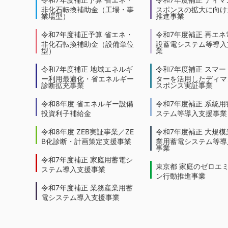
非化石転換補助金（工場・事
スポンスの拡大に向けた
業場型）
推進事業
令和7年度補正予算 省エネ・
令和7年度補正 再エネ
非化石転換補助金（設備単位
設蓄電システム等導入
型）
業
令和7年度補正 地域エネルギ
令和7年度補正 スマー
ー利用最適化・省エネルギー
ターを活用したディマ
診断拡充事業
スポンス実証事業
令和8年度 省エネルギー設備
令和7年度補正 系統用
投資利子補給金
ステム等導入支援事業
令和8年度 ZEB実証事業／ZE
令和7年度補正 大規模
B化診断・計画策定支援事業
業用蓄電システム等導
事業
令和7年度補正 家庭用蓄電シ
東京都 家庭のゼロエ
ステム導入支援事業
ン行動推進事業
令和7年度補正 業務産業用蓄
電システム導入支援事業