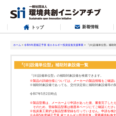
新着情報
トップ
ホーム
>
令和5年度補正予算 省エネルギー投資促進支援事業
> 『(Ⅲ)設備単位型』補助
『(Ⅲ)設備単位型』補助対象設備一覧
『(Ⅲ)設備単位型』の補助対象設備を検索できます。
※製品の詳細仕様については、メーカーの製品情報をご確認
※補助対象設備であっても、交付決定前に補助対象設備等の
令和7年5月2日時点
※製品型番は、メーカーより申請があった後、審査完了した
そのため、登録製品型番は都度本ページにてご確認くださ
※低炭素工業炉は製品型番登録を行っていません。申請を検
※令和5年度補正予算 省エネルギー投資促進・需要構造転換