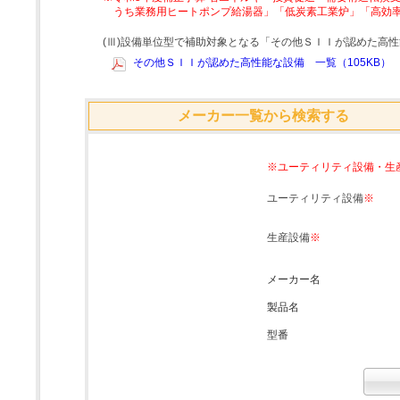
うち業務用ヒートポンプ給湯器」「低炭素工業炉」「高効
(Ⅲ)設備単位型で補助対象となる「その他ＳＩＩが認めた高
その他ＳＩＩが認めた高性能な設備 一覧（105KB）
メーカー一覧から検索する
※ユーティリティ設備・生
ユーティリティ設備
※
生産設備
※
メーカー名
製品名
型番