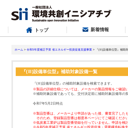
新着情報
トップ
ホーム
>
令和5年度補正予算 省エネルギー投資促進支援事業
> 『(Ⅲ)設備単位型』補助
『(Ⅲ)設備単位型』補助対象設備一覧
『(Ⅲ)設備単位型』の補助対象設備を検索できます。
※製品の詳細仕様については、メーカーの製品情報をご確認
※補助対象設備であっても、交付決定前に補助対象設備等の
令和7年5月2日時点
※製品型番は、メーカーより申請があった後、審査完了した
そのため、登録製品型番は都度本ページにてご確認くださ
※低炭素工業炉は製品型番登録を行っていません。申請を検
※令和5年度補正予算 省エネルギー投資促進・需要構造転換