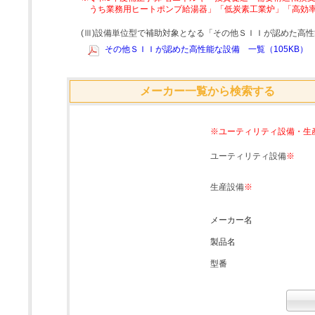
うち業務用ヒートポンプ給湯器」「低炭素工業炉」「高効
(Ⅲ)設備単位型で補助対象となる「その他ＳＩＩが認めた高
その他ＳＩＩが認めた高性能な設備 一覧（105KB）
メーカー一覧から検索する
※ユーティリティ設備・生
ユーティリティ設備
※
生産設備
※
メーカー名
製品名
型番