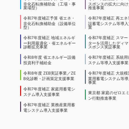
非化石転換補助金（工場・事
スポンスの拡大に向けた
業場型）
推進事業
令和7年度補正予算 省エネ・
令和7年度補正 再エネ
非化石転換補助金（設備単位
設蓄電システム等導入
型）
業
令和7年度補正 地域エネルギ
令和7年度補正 スマー
ー利用最適化・省エネルギー
ターを活用したディマ
診断拡充事業
スポンス実証事業
令和8年度 省エネルギー設備
令和7年度補正 系統用
投資利子補給金
ステム等導入支援事業
令和8年度 ZEB実証事業／ZE
令和7年度補正 大規模
B化診断・計画策定支援事業
業用蓄電システム等導
事業
令和7年度補正 家庭用蓄電シ
東京都 家庭のゼロエ
ステム導入支援事業
ン行動推進事業
令和7年度補正 業務産業用蓄
電システム導入支援事業