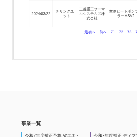
三菱重工サーマ
チリングユ
空冷ヒートポン
2024/03/22
ルシステムズ株
ニット
ラーMSV2
式会社
最初へ
前へ
71
72
73
事業一覧
令和7年度補正予算 省エネ・
令和7年度補正 ディマ