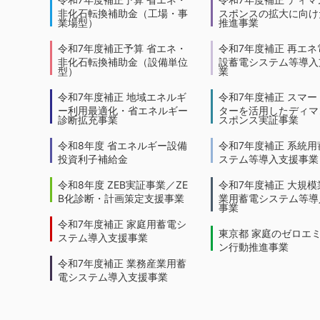
非化石転換補助金（工場・事
スポンスの拡大に向けた
業場型）
推進事業
令和7年度補正予算 省エネ・
令和7年度補正 再エネ
非化石転換補助金（設備単位
設蓄電システム等導入
型）
業
令和7年度補正 地域エネルギ
令和7年度補正 スマー
ー利用最適化・省エネルギー
ターを活用したディマ
診断拡充事業
スポンス実証事業
令和8年度 省エネルギー設備
令和7年度補正 系統用
投資利子補給金
ステム等導入支援事業
令和8年度 ZEB実証事業／ZE
令和7年度補正 大規模
B化診断・計画策定支援事業
業用蓄電システム等導
事業
令和7年度補正 家庭用蓄電シ
東京都 家庭のゼロエ
ステム導入支援事業
ン行動推進事業
令和7年度補正 業務産業用蓄
電システム導入支援事業